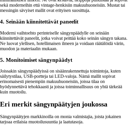
sekä moderneihin että vintage-henkisiin makuuhuoneisiin. Mustat tai
messingin sävyiset mallit ovat erityisen suosittuja.
4. Seinään kiinnitettävät paneelit
Moderni vaihtoehto perinteiselle sängynpäädylle on seinään
kiinnitettävät paneelit, jotka voivat peittää koko seinän sängyn takana.
Ne luovat ylellisen, hotellimaisen ilmeen ja voidaan räätälöidä värin,
muodon ja materiaalin mukaan.
5. Monitoimiset sängynpäädyt
Joissakin sängynpäädyissä on sisäänrakennettuja toimintoja, kuten
säilytystilaa, USB-portteja tai LED-valoja. Nämä mallit sopivat
erinomaisesti pienempiin makuuhuoneisiin, joissa tilaa on
hyödynnettävä tehokkaasti ja joissa toiminnallisuus on yhtä tärkeää
kuin muotoilu.
Eri merkit sängynpäätyjen joukossa
Sängynpäätyjen markkinoilla on monia valmistajia, joista jokainen
tarjoaa erilaisia muotoilusuuntia ja laatutasoja.