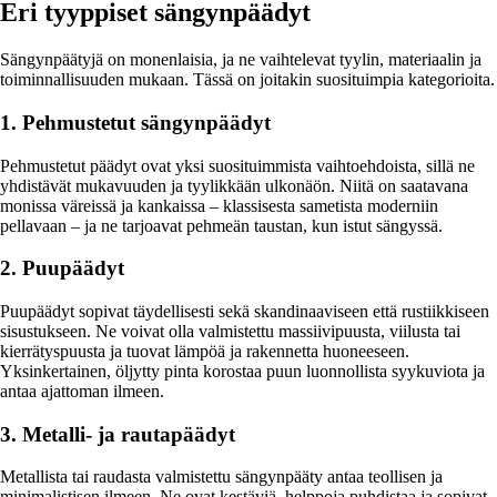
Eri tyyppiset sängynpäädyt
Sängynpäätyjä on monenlaisia, ja ne vaihtelevat tyylin, materiaalin ja
toiminnallisuuden mukaan. Tässä on joitakin suosituimpia kategorioita.
1. Pehmustetut sängynpäädyt
Pehmustetut päädyt ovat yksi suosituimmista vaihtoehdoista, sillä ne
yhdistävät mukavuuden ja tyylikkään ulkonäön. Niitä on saatavana
monissa väreissä ja kankaissa – klassisesta sametista moderniin
pellavaan – ja ne tarjoavat pehmeän taustan, kun istut sängyssä.
2. Puupäädyt
Puupäädyt sopivat täydellisesti sekä skandinaaviseen että rustiikkiseen
sisustukseen. Ne voivat olla valmistettu massiivipuusta, viilusta tai
kierrätyspuusta ja tuovat lämpöä ja rakennetta huoneeseen.
Yksinkertainen, öljytty pinta korostaa puun luonnollista syykuviota ja
antaa ajattoman ilmeen.
3. Metalli- ja rautapäädyt
Metallista tai raudasta valmistettu sängynpääty antaa teollisen ja
minimalistisen ilmeen. Ne ovat kestäviä, helppoja puhdistaa ja sopivat