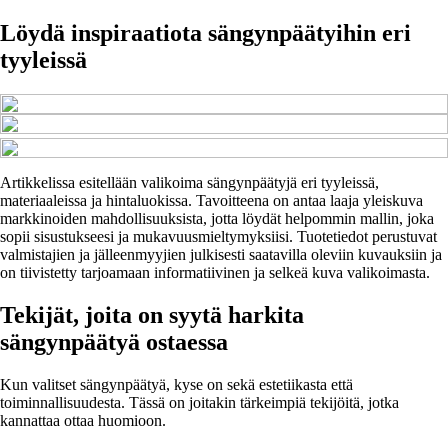
Löydä inspiraatiota sängynpäätyihin eri
tyyleissä
Artikkelissa esitellään valikoima sängynpäätyjä eri tyyleissä,
materiaaleissa ja hintaluokissa. Tavoitteena on antaa laaja yleiskuva
markkinoiden mahdollisuuksista, jotta löydät helpommin mallin, joka
sopii sisustukseesi ja mukavuusmieltymyksiisi. Tuotetiedot perustuvat
valmistajien ja jälleenmyyjien julkisesti saatavilla oleviin kuvauksiin ja
on tiivistetty tarjoamaan informatiivinen ja selkeä kuva valikoimasta.
Tekijät, joita on syytä harkita
sängynpäätyä ostaessa
Kun valitset sängynpäätyä, kyse on sekä estetiikasta että
toiminnallisuudesta. Tässä on joitakin tärkeimpiä tekijöitä, jotka
kannattaa ottaa huomioon.