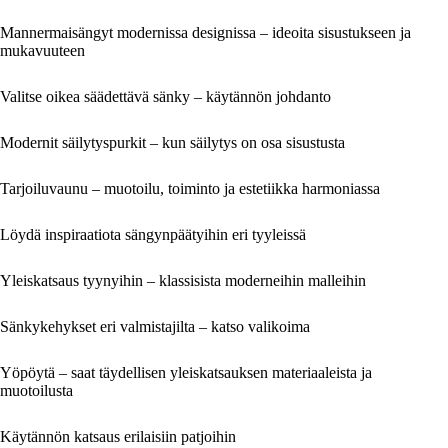
Mannermaisängyt modernissa designissa – ideoita sisustukseen ja
mukavuuteen
Valitse oikea säädettävä sänky – käytännön johdanto
Modernit säilytyspurkit – kun säilytys on osa sisustusta
Tarjoiluvaunu – muotoilu, toiminto ja estetiikka harmoniassa
Löydä inspiraatiota sängynpäätyihin eri tyyleissä
Yleiskatsaus tyynyihin – klassisista moderneihin malleihin
Sänkykehykset eri valmistajilta – katso valikoima
Yöpöytä – saat täydellisen yleiskatsauksen materiaaleista ja
muotoilusta
Käytännön katsaus erilaisiin patjoihin