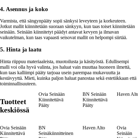
4. Asennus ja koko
Varmista, että sängynpääty sopii sänkysi leveyteen ja korkeuteen.
Jotkut mallit kiinnitetään suoraan sänkyyn, kun taas toiset kiinnitetään
seinään. Seinään kiinnitetyt päädyt antavat kevyen ja ilmavan
vaikutelman, kun taas vapaasti seisovat mallit on helpompi siirtää.
5. Hinta ja laatu
Hinta riippuu materiaaleista, muotoilusta ja käsityöstä. Edullisempi
malli voi olla hyvä valinta, jos haluat vain muuttaa huoneen ilmettä,
kun taas kalliimpi pääty tarjoaa usein parempaa mukavuutta ja
kestävyyttä. Mieti, kuinka paljon haluat panostaa sekä estetiikkaan että
toiminnallisuuteen.
Ovia Seinään
BN Seinään
Haven Alt
Kiinnitettävä
Kiinnitettävä
Tuotteet
Pääty
Pääty
keskiössä
Ovia Seinään
BN
Haven Alto
Ovia
Kiinnitettävä
Seinäkiinnitteinen
Seinään