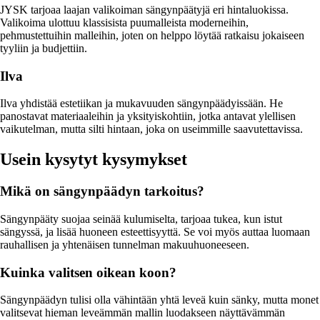
JYSK tarjoaa laajan valikoiman sängynpäätyjä eri hintaluokissa.
Valikoima ulottuu klassisista puumalleista moderneihin,
pehmustettuihin malleihin, joten on helppo löytää ratkaisu jokaiseen
tyyliin ja budjettiin.
Ilva
Ilva yhdistää estetiikan ja mukavuuden sängynpäädyissään. He
panostavat materiaaleihin ja yksityiskohtiin, jotka antavat ylellisen
vaikutelman, mutta silti hintaan, joka on useimmille saavutettavissa.
Usein kysytyt kysymykset
Mikä on sängynpäädyn tarkoitus?
Sängynpääty suojaa seinää kulumiselta, tarjoaa tukea, kun istut
sängyssä, ja lisää huoneen esteettisyyttä. Se voi myös auttaa luomaan
rauhallisen ja yhtenäisen tunnelman makuuhuoneeseen.
Kuinka valitsen oikean koon?
Sängynpäädyn tulisi olla vähintään yhtä leveä kuin sänky, mutta monet
valitsevat hieman leveämmän mallin luodakseen näyttävämmän