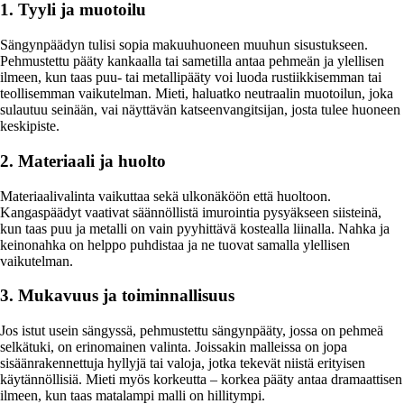
1. Tyyli ja muotoilu
Sängynpäädyn tulisi sopia makuuhuoneen muuhun sisustukseen.
Pehmustettu pääty kankaalla tai sametilla antaa pehmeän ja ylellisen
ilmeen, kun taas puu- tai metallipääty voi luoda rustiikkisemman tai
teollisemman vaikutelman. Mieti, haluatko neutraalin muotoilun, joka
sulautuu seinään, vai näyttävän katseenvangitsijan, josta tulee huoneen
keskipiste.
2. Materiaali ja huolto
Materiaalivalinta vaikuttaa sekä ulkonäköön että huoltoon.
Kangaspäädyt vaativat säännöllistä imurointia pysyäkseen siisteinä,
kun taas puu ja metalli on vain pyyhittävä kostealla liinalla. Nahka ja
keinonahka on helppo puhdistaa ja ne tuovat samalla ylellisen
vaikutelman.
3. Mukavuus ja toiminnallisuus
Jos istut usein sängyssä, pehmustettu sängynpääty, jossa on pehmeä
selkätuki, on erinomainen valinta. Joissakin malleissa on jopa
sisäänrakennettuja hyllyjä tai valoja, jotka tekevät niistä erityisen
käytännöllisiä. Mieti myös korkeutta – korkea pääty antaa dramaattisen
ilmeen, kun taas matalampi malli on hillitympi.