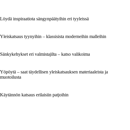
Löydä inspiraatiota sängynpäätyihin eri tyyleissä
Yleiskatsaus tyynyihin – klassisista moderneihin malleihin
Sänkykehykset eri valmistajilta – katso valikoima
Yöpöytä – saat täydellisen yleiskatsauksen materiaaleista ja
muotoilusta
Käytännön katsaus erilaisiin patjoihin