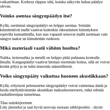
vaikutelman. Korkeus riippuu siitä, kuinka näkyvän haluat päädyn
olevan.
Voinko asentaa sängynpäädyn itse?
Kyllä, useimmat sängynpäädyt on helppo asentaa. Seinään
kiinnitettävät mallit vaativat kuitenkin oikeanlaisen kiinnityksen
sopivilla kannattimilla, kun taas vapaasti seisovat mallit asetetaan vain
sängyn taakse tai kiinnitetään runkoon.
Mikä materiaali vaatii vähiten huoltoa?
Nahka, keinonahka ja metalli on helppo pitää puhtaana kostealla
liinalla. Kangaspäädyt vaativat hieman enemmän hoitoa, sillä ne voivat
kerätä pölyä ja ne tulisi imuroida säännöllisesti.
Voiko sängynpääty vaikuttaa huoneen akustiikkaan?
Kyllä, erityisesti pehmustetut sängynpäädyt voivat vaimentaa ääntä ja
luoda miellyttävämmän akustiikan makuuhuoneeseen, mikä edistää
rauhallisempaa tunnelmaa.
Tilaa uutiskirjeemme
Liity jäseneksi ja saat hyviä neuvoja suoraan sähköpostiisi – täysin