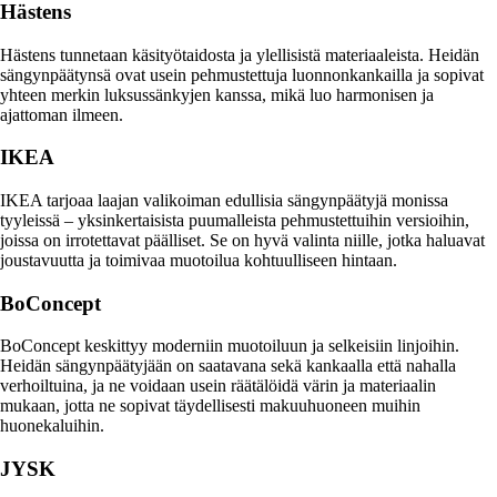
Hästens
Hästens tunnetaan käsityötaidosta ja ylellisistä materiaaleista. Heidän
sängynpäätynsä ovat usein pehmustettuja luonnonkankailla ja sopivat
yhteen merkin luksussänkyjen kanssa, mikä luo harmonisen ja
ajattoman ilmeen.
IKEA
IKEA tarjoaa laajan valikoiman edullisia sängynpäätyjä monissa
tyyleissä – yksinkertaisista puumalleista pehmustettuihin versioihin,
joissa on irrotettavat päälliset. Se on hyvä valinta niille, jotka haluavat
joustavuutta ja toimivaa muotoilua kohtuulliseen hintaan.
BoConcept
BoConcept keskittyy moderniin muotoiluun ja selkeisiin linjoihin.
Heidän sängynpäätyjään on saatavana sekä kankaalla että nahalla
verhoiltuina, ja ne voidaan usein räätälöidä värin ja materiaalin
mukaan, jotta ne sopivat täydellisesti makuuhuoneen muihin
huonekaluihin.
JYSK