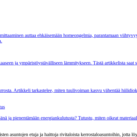
n mittaaminen auttaa ehkäisemään homeongelmia, parantamaan viihtyvyytt
a.
een ja ympäristöystävälliseen lämmitykseen. Tästä artikkelista saat 
osta. Artikkeli tarkastelee, miten tuulivoiman kasvu vähentää hiilidiok
tus
nä ja pienentämään energiankulutusta? Tutustu, miten oikeat materiaalit
isten asuntojen etuja ja haittoja rivitaloista kerrostaloasuntoihin, jotta