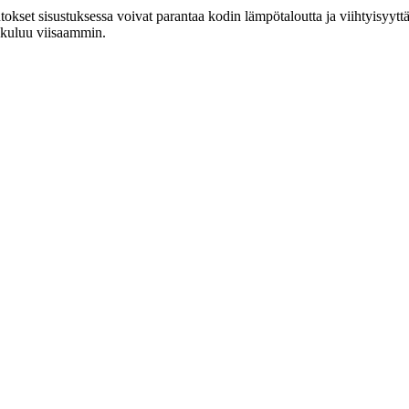
okset sisustuksessa voivat parantaa kodin lämpötaloutta ja viihtyisyyttä. 
a kuluu viisaammin.