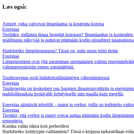
Læs også:
Anturit, jotka valvovat ilmanlaatua ja kosteutta kotona
Energiaa
Tiedätkö, millaista ilmaa hengität kotonasi? Ilmanlaadun ja kosteude
sisäilmasta näkyvää ja auttavat pitämään kodin olosuhteet tasapainoss
Harkitsetko lämpöpumppua? Tässä on, mitä sinun tulisi tietää
Energiaa
Lämpöpumput ovat yhä useamman suomalaisen valinta energiatehokkaas
valintaperusteisiin ennen ostopäätöstä.
Tuulienergian rooli hiilidioksidipäästöjen vähentämisessä
Energiaa
Tuulienergia on keskeinen osa Suomen ilmastotavoitteita ja energiamurr
mahdollisuuksia kestävälle kehitykselle niin maalla kuin merellä.
Energiaa säästävät tekstiilit – matot ja verhot, joilla on todistettu vaiku
Energiaa
Tiesitkö, että verhot ja matot voivat auttaa pitämään kodin lämpimämpä
remontteja.
Kuinka valita oikea koti perheellesi
Harkitsetko kotityypin vaihtamista? Tässä e-kirjassa tarkastellaan erila