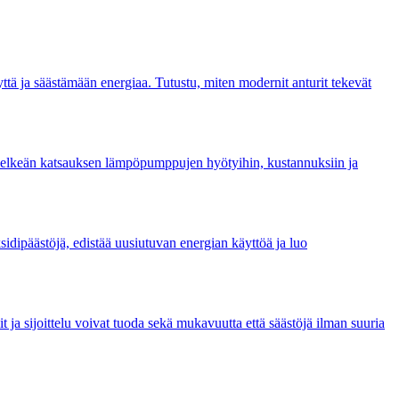
ä ja säästämään energiaa. Tutustu, miten modernit anturit tekevät
selkeän katsauksen lämpöpumppujen hyötyihin, kustannuksiin ja
sidipäästöjä, edistää uusiutuvan energian käyttöä ja luo
 ja sijoittelu voivat tuoda sekä mukavuutta että säästöjä ilman suuria