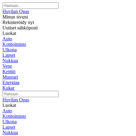
Huvilan Opas
Minun sivuni
Rekisteröidy nyt
Uutiset sähköposti
Luokat
Auto
Kotitoimisto
Ulkona
Lapset
Nukkua
Vene
Keittiö
Muurari
Energiaa
Kukat
Huvilan Opas
Luokat
Auto
Kotitoimisto
Ulkona
Lapset
Nukkua