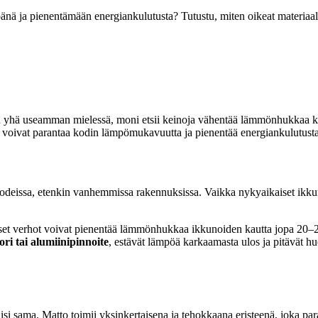
nä ja pienentämään energiankulutusta? Tutustu, miten oikeat materiaalit
 yhä useamman mielessä, moni etsii keinoja vähentää lämmönhukkaa koto
aalit voivat parantaa kodin lämpömukavuutta ja pienentää energiankulutusta
deissa, etenkin vanhemmissa rakennuksissa. Vaikka nykyaikaiset ikkunat
set verhot voivat pienentää lämmönhukkaa ikkunoiden kautta jopa 20–25 
ri tai alumiinipinnoite
, estävät lämpöä karkaamasta ulos ja pitävät 
isi sama. Matto toimii yksinkertaisena ja tehokkaana eristeenä, joka pa