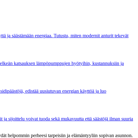
ä ja säästämään energiaa. Tutustu, miten modernit anturit tekevät
selkeän katsauksen lämpöpumppujen hyötyihin, kustannuksiin ja
sidipäästöjä, edistää uusiutuvan energian käyttöä ja luo
 ja sijoittelu voivat tuoda sekä mukavuutta että säästöjä ilman suuria
 löydät helpommin perheesi tarpeisiin ja elämäntyyliin sopivan asunnon.