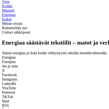
Vene
Keittiö
Muurari
Energiaa
Kukat
Minun sivuni
Rekisteröidy nyt
Uutiset sähköposti
Energiaa säästävät tekstiilit – matot ja verh
Säästä energiaa ja lisää kodin viihtyisyyttä oikeilla tekstiilivalinnoilla
Energiaa
Energiaa
Jaa ja auta
X
Facebook
Instagram
LinkedIn
YouTube
Pinterest
TikTok
Mail
RSS