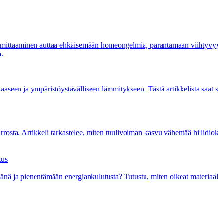
n mittaaminen auttaa ehkäisemään homeongelmia, parantamaan viihtyvyytt
a.
een ja ympäristöystävälliseen lämmitykseen. Tästä artikkelista saat 
osta. Artikkeli tarkastelee, miten tuulivoiman kasvu vähentää hiilidiok
tus
nä ja pienentämään energiankulutusta? Tutustu, miten oikeat materiaalit