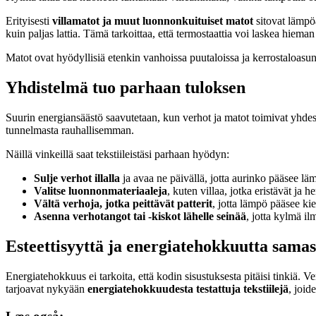
Erityisesti
villamatot ja muut luonnonkuituiset matot
sitovat lämpö
kuin paljas lattia. Tämä tarkoittaa, että termostaattia voi laskea hiem
Matot ovat hyödyllisiä etenkin vanhoissa puutaloissa ja kerrostaloasunn
Yhdistelmä tuo parhaan tuloksen
Suurin energiansäästö saavutetaan, kun verhot ja matot toimivat yhdes
tunnelmasta rauhallisemman.
Näillä vinkeillä saat tekstiileistäsi parhaan hyödyn:
Sulje verhot illalla
ja avaa ne päivällä, jotta aurinko pääsee l
Valitse luonnonmateriaaleja
, kuten villaa, jotka eristävät ja he
Vältä verhoja, jotka peittävät patterit
, jotta lämpö pääsee ki
Asenna verhotangot tai -kiskot lähelle seinää
, jotta kylmä i
Esteettisyyttä ja energiatehokkuutta samas
Energiatehokkuus ei tarkoita, että kodin sisustuksesta pitäisi tinkiä.
tarjoavat nykyään
energiatehokkuudesta testattuja tekstiilejä
, joid