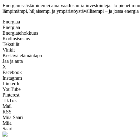
Energian säästäminen ei aina vaadi suuria investointeja. Jo pienet muut
lämpimämpi, hiljaisempi ja ympäristöystävällisempi – ja jossa energi
Energiaa
Energiaa
Energiatehokkuus
Kodinsisustus
Tekstiilit
Vinkit
Kestävä elämäntapa
Jaa ja auta
X
Facebook
Instagram
LinkedIn
YouTube
Pinterest
TikTok
Mail
RSS
Miia Saari
Miia
Saari