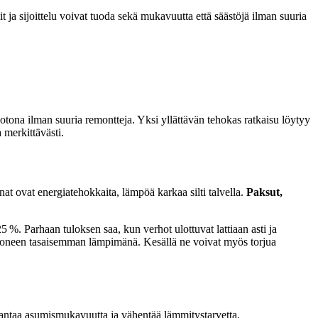
 ja sijoittelu voivat tuoda sekä mukavuutta että säästöjä ilman suuria
na ilman suuria remontteja. Yksi yllättävän tehokas ratkaisu löytyy
 merkittävästi.
 ovat energiatehokkaita, lämpöä karkaa silti talvella.
Paksut,
%. Parhaan tuloksen saa, kun verhot ulottuvat lattiaan asti ja
huoneen tasaisemman lämpimänä. Kesällä ne voivat myös torjua
rantaa asumismukavuutta ja vähentää lämmitystarvetta.