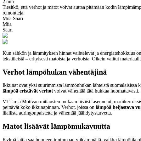
2 min
Tiesitkö, että verhot ja matot voivat auttaa pitämään kodin lämpimämpä
remontteja.
Miia Saari
Miia
Saari
Kun sähkön ja lämmityksen hinnat vaihtelevat ja energiatehokkuus on
tekstiileistä – erityisesti matoista ja verhoista. Oikein valitut materi
Verhot lämpöhukan vähentäjinä
Ikkunat ovat yksi suurimmista lämmönhukan lähteistä suomalaisissa ko
lämpöä eristävät verhot
voivat vähentää tätä hukkaa huomattavasti.
VTT:n ja Motivan mittausten mukaan tiiviisti asennetut, monikerroksi
peittävät koko ikkunapinnan. Verhot, joissa on
lämpöä heijastava vuo
liiallista auringonpaistetta ja vähentää jäähdytystarvetta.
Matot lisäävät lämpömukavuutta
Kylmä lattia saa huoneen tuntumaan viileämmältä, vaikka lämpötila ol