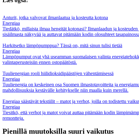
Læs også:
Anturit, jotka valvovat ilmanlaatua ja kosteutta kotona
Energiaa
Tiedätkö, millaista ilmaa hengität kotonasi? Ilmanlaadun ja kosteude
sisäilmasta näkyvää ja auttavat pitämään kodin olosuhteet tasapainoss
Harkitsetko lämpöpumppua? Tässä on, mitä sinun tulisi tietää
Energiaa
Lämpöpumput ovat yhä useamman suomalaisen valinta energiatehokkaas
valintaperusteisiin ennen ostopäätöstä.
Tuulienergian rooli hiilidioksidipäästöjen vähentämisessä
Energiaa
Tuulienergia on keskeinen osa Suomen ilmastotavoitteita ja energiamurr
mahdollisuuksia kestävälle kehitykselle niin maalla kuin merellä.
Energiaa säästävät tekstiilit – matot ja verhot, joilla on todistettu vaiku
Energiaa
Tiesitkö, että verhot ja matot voivat auttaa pitämään kodin lämpimämpä
remontteja.
Pienillä muutoksilla suuri vaikutus