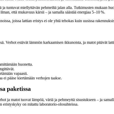
ä ja tuntuvat miellyttävän pehmeiltä jalan alla. Tutkimusten mukaan h
an ilman, että mukavuus kärsii – ja samalla säästää energiaa 5–10 %.
oissa, joissa lattian eristys ei ole yhtä tehokas kuin uusissa rakennuksi
sä. Verhot estävät lämmön karkaamisen ikkunoista, ja matot pitävät lat
ämmittämään huonetta.
ngittävät.
ertämään vapaasti.
lma ei pääse kiertämään verhojen taakse.
sa paketissa
 Verhot ja matot tuovat lämpöä, väriä ja pehmeyttä sisustukseen – ja sam
en eristyskyky on mitattu laboratorio-olosuhteissa.