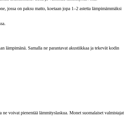
uone, jossa on paksu matto, koetaan jopa 1–2 astetta lämpimämmäksi
ssa.
tian lämpimänä. Samalla ne parantavat akustiikkaa ja tekevät kodin
alla ne voivat pienentää lämmityslaskua. Monet suomalaiset valmistajat