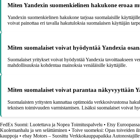
Miten Yandexin suomenkielinen hakukone eroaa mui
Yandexin suomenkielinen hakukone tarjoaa suomalaisille käyttäjill
voivat painottaa eri tavalla hakutuloksia suomalaisen käyttäjän tar
Miten suomalaiset voivat hyödyntää Yandexia osana
Suomalaiset yritykset voivat hyödyntää Yandexia tavoittaakseen venä
mahdollisuuksia kohdentaa mainoksia venäläisille käyttäjille.
Miten suomalaiset voivat parantaa näkyvyyttään Y
Suomalaisten yritysten kannattaa optimoida verkkosivustonsa hakuk
teknisen toimivuuden varmistamisen. Lisäksi suomalaiset voivat h
FedEx Suomi: Luotettava ja Nopea Toimituspalvelu
•
Etsy Euroopassa
Kuolemanhalu ja sen selättäminen
•
Toive suomeksi: Opas toiveiden il
kauppoja
•
ebay Motors – Suosittu Verkkokauppapaikka Autonostajille