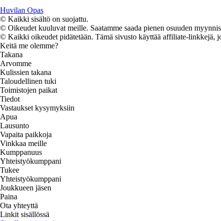
Huvilan Opas
© Kaikki sisältö on suojattu.
© Oikeudet kuuluvat meille. Saatamme saada pienen osuuden myynnistä,
© Kaikki oikeudet pidätetään. Tämä sivusto käyttää affiliate-linkkejä, j
Keitä me olemme?
Takana
Arvomme
Kulissien takana
Taloudellinen tuki
Toimistojen paikat
Tiedot
Vastaukset kysymyksiin
Apua
Lausunto
Vapaita paikkoja
Vinkkaa meille
Kumppanuus
Yhteistyökumppani
Tukee
Yhteistyökumppani
Joukkueen jäsen
Paina
Ota yhteyttä
Linkit sisällössä