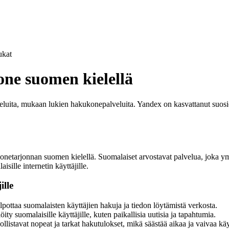
kat
ne suomen kielellä
alveluita, mukaan lukien hakukonepalveluita. Yandex on kasvattanut su
etarjonnan suomen kielellä. Suomalaiset arvostavat palvelua, joka ymm
sille internetin käyttäjille.
ille
pottaa suomalaisten käyttäjien hakuja ja tiedon löytämistä verkosta.
öity suomalaisille käyttäjille, kuten paikallisia uutisia ja tapahtumia.
istavat nopeat ja tarkat hakutulokset, mikä säästää aikaa ja vaivaa käyt