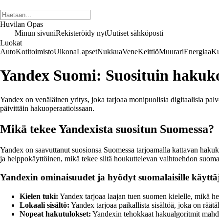
Huvilan Opas
Minun sivuni
Rekisteröidy nyt
Uutiset sähköposti
Luokat
Auto
Kotitoimisto
Ulkona
Lapset
Nukkua
Vene
Keittiö
Muurari
Energiaa
Ku
Yandex Suomi: Suosituin hakuko
Yandex on venäläinen yritys, joka tarjoaa monipuolisia digitaalisia p
päivittäin hakuoperaatioissaan.
Mikä tekee Yandexista suositun Suomessa?
Yandex on saavuttanut suosionsa Suomessa tarjoamalla kattavan hakukon
ja helppokäyttöinen, mikä tekee siitä houkuttelevan vaihtoehdon suomalai
Yandexin ominaisuudet ja hyödyt suomalaisille käyttäj
Kielen tuki:
Yandex tarjoaa laajan tuen suomen kielelle, mikä hel
Lokaali sisältö:
Yandex tarjoaa paikallista sisältöä, joka on räätäl
Nopeat hakutulokset:
Yandexin tehokkaat hakualgoritmit mahdoll