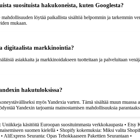
sta suosituista hakukoneista, kuten Googlesta?
e mahdollisuuden löytää paikallista sisältöä helpommin ja tarkemmin ve
peiden mukaan.
 digitaalista markkinointia?
läisiä asiakkaita ja markkinoidakseen tuotteitaan ja palveluitaan venäjä
andexin hakutuloksissa?
oneystävälliseksi myös Yandexia varten. Tämä sisältää muun muassa av
yödyntää Yandexin tarjoamia mainostamisen mahdollisuuksia parantaaks
: Uniikkeja käsitöitä Euroopan suosituimmasta verkkokaupasta
•
Etsy 
maisemiseen suomen kielellä
•
Shopify kokemuksia: Miksi valita Shopi
•
AliExpress Seuranta: Opas Tehokkaaseen Pakettien Seurantaan
•