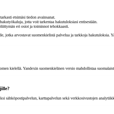
 tarkasti etsimäsi tiedon avainsanat.
kutyökaluja, jotta voit tarkentaa hakutuloksiasi entisestään.
ittymän eri osiot ja toiminnot tehokkaasti.
le, jotka arvostavat suomenkielistä palvelua ja tarkkoja hakutuloksia. Y
men kielellä. Yandexin suomenkielinen versio mahdollistaa suomalaiste
ille?
iksi sähköpostipalvelun, karttapalvelun sekä verkkosivustojen analytiik