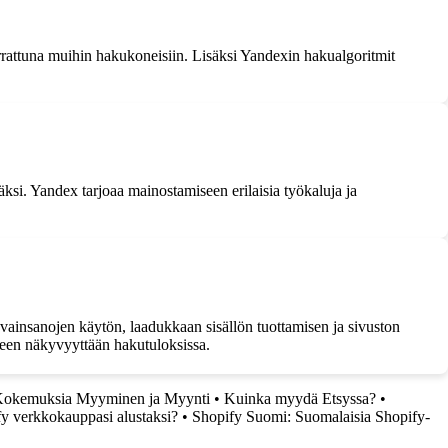
rrattuna muihin hakukoneisiin. Lisäksi Yandexin hakualgoritmit
ksi. Yandex tarjoaa mainostamiseen erilaisia työkaluja ja
ainsanojen käytön, laadukkaan sisällön tuottamisen ja sivuston
een näkyvyyttään hakutuloksissa.
Kokemuksia Myyminen ja Myynti
•
Kuinka myydä Etsyssa?
•
fy verkkokauppasi alustaksi?
•
Shopify Suomi: Suomalaisia Shopify-