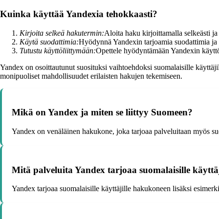
Kuinka käyttää Yandexia tehokkaasti?
Kirjoita selkeä hakutermin:
Aloita haku kirjoittamalla selkeästi ja
Käytä suodattimia:
Hyödynnä Yandexin tarjoamia suodattimia ja ha
Tutustu käyttöliittymään:
Opettele hyödyntämään Yandexin käyttöli
Yandex on osoittautunut suosituksi vaihtoehdoksi suomalaisille käyttäjil
monipuoliset mahdollisuudet erilaisten hakujen tekemiseen.
Mikä on Yandex ja miten se liittyy Suomeen?
Yandex on venäläinen hakukone, joka tarjoaa palveluitaan myös suo
Mitä palveluita Yandex tarjoaa suomalaisille käyttäj
Yandex tarjoaa suomalaisille käyttäjille hakukoneen lisäksi esimerk