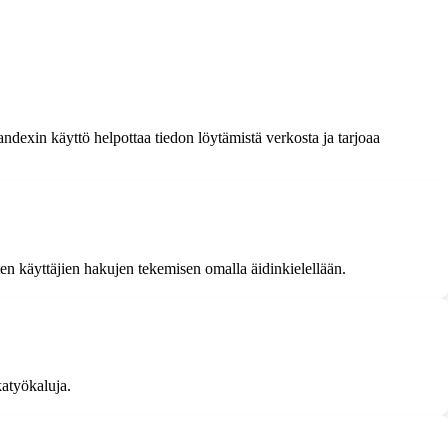
andexin käyttö helpottaa tiedon löytämistä verkosta ja tarjoaa
n käyttäjien hakujen tekemisen omalla äidinkielellään.
katyökaluja.