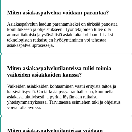
Miten asiakaspalvelua voidaan parantaa?
Asiakaspalvelun laadun parantamiseksi on tärkeää panostaa
koulutukseen ja ohjeistukseen. Työntekijöiden tulee olla
ammattitaitoisia ja ystävällisiä asiakkaita kohtaan. Lisäksi
teknologisten ratkaisujen hyödyntäminen voi tehostaa
asiakaspalveluprosesseja.
Miten asiakaspalvelutilanteissa tulisi toimia
vaikeiden asiakkaiden kanssa?
Vaikeiden asiakkaiden kohtaaminen vaatii erityistä taitoa ja
kärsivällisyyttä. On tärkeää pysyä rauhallisena, kuunnella
asiakasta aktiivisesti ja pyrkiä löytämään ratkaisu
yhteisymmärryksessä. Tarvittaessa esimiehen tuki ja ohjeistus
voivat olla avuksi.
Miten asiakaspalvelutilanteissa voidaan