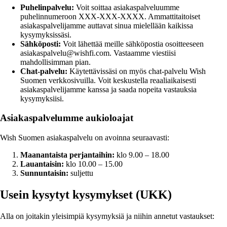
Puhelinpalvelu:
Voit soittaa asiakaspalveluumme
puhelinnumeroon XXX-XXX-XXXX. Ammattitaitoiset
asiakaspalvelijamme auttavat sinua mielellään kaikissa
kysymyksissäsi.
Sähköposti:
Voit lähettää meille sähköpostia osoitteeseen
asiakaspalvelu@wishfi.com. Vastaamme viestiisi
mahdollisimman pian.
Chat-palvelu:
Käytettävissäsi on myös chat-palvelu Wish
Suomen verkkosivuilla. Voit keskustella reaaliaikaisesti
asiakaspalvelijamme kanssa ja saada nopeita vastauksia
kysymyksiisi.
Asiakaspalvelumme aukioloajat
Wish Suomen asiakaspalvelu on avoinna seuraavasti:
Maanantaista perjantaihin:
klo 9.00 – 18.00
Lauantaisin:
klo 10.00 – 15.00
Sunnuntaisin:
suljettu
Usein kysytyt kysymykset (UKK)
Alla on joitakin yleisimpiä kysymyksiä ja niihin annetut vastaukset: