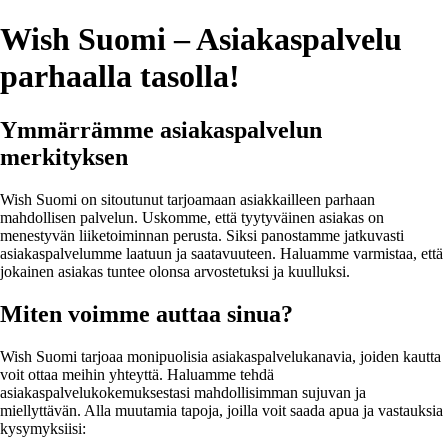
Wish Suomi – Asiakaspalvelu
parhaalla tasolla!
Ymmärrämme asiakaspalvelun
merkityksen
Wish Suomi on sitoutunut tarjoamaan asiakkailleen parhaan
mahdollisen palvelun. Uskomme, että tyytyväinen asiakas on
menestyvän liiketoiminnan perusta. Siksi panostamme jatkuvasti
asiakaspalvelumme laatuun ja saatavuuteen. Haluamme varmistaa, että
jokainen asiakas tuntee olonsa arvostetuksi ja kuulluksi.
Miten voimme auttaa sinua?
Wish Suomi tarjoaa monipuolisia asiakaspalvelukanavia, joiden kautta
voit ottaa meihin yhteyttä. Haluamme tehdä
asiakaspalvelukokemuksestasi mahdollisimman sujuvan ja
miellyttävän. Alla muutamia tapoja, joilla voit saada apua ja vastauksia
kysymyksiisi: