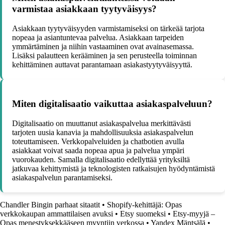
varmistaa asiakkaan tyytyväisyys?
Asiakkaan tyytyväisyyden varmistamiseksi on tärkeää tarjota
nopeaa ja asiantuntevaa palvelua. Asiakkaan tarpeiden
ymmärtäminen ja niihin vastaaminen ovat avainasemassa.
Lisäksi palautteen kerääminen ja sen perusteella toiminnan
kehittäminen auttavat parantamaan asiakastyytyväisyyttä.
Miten digitalisaatio vaikuttaa asiakaspalveluun?
Digitalisaatio on muuttanut asiakaspalvelua merkittävästi
tarjoten uusia kanavia ja mahdollisuuksia asiakaspalvelun
toteuttamiseen. Verkkopalveluiden ja chatbotien avulla
asiakkaat voivat saada nopeaa apua ja palvelua ympäri
vuorokauden. Samalla digitalisaatio edellyttää yrityksiltä
jatkuvaa kehittymistä ja teknologisten ratkaisujen hyödyntämistä
asiakaspalvelun parantamiseksi.
Chandler Bingin parhaat sitaatit
•
Shopify-kehittäjä: Opas
verkkokaupan ammattilaisen avuksi
•
Etsy suomeksi
•
Etsy-myyjä –
Opas menestyksekkääseen myyntiin verkossa
•
Yandex Mäntsälä
•