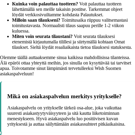
Kuinka voin palauttaa tuotteen?
Voit palauttaa tuotteen
lähettämällä sen meille takaisin postitse. Tarkemmat ohjeet
löydät verkkosivuiltamme kohdasta Palautukset.
Milloin saan tilaukseni?
Toimitusaika riippuu valitsemastasi
toimitustavasta. Normaalisti tilaus saapuu perille 1-2 viikon
kuluessa.
Miten voin seurata tilaustani?
Voit seurata tilauksesi
etenemistä kirjautumalla tilillesi ja siirtymällä kohtaan Omat
tilaukset. Sieltä löydät reaaliaikaista tietoa tilauksesi statuksesta.
Olemme täällä auttaaksemme sinua kaikissa mahdollisissa tilanteissa.
Älä epäröi ottaa yhteyttä meihin, jos sinulla on kysyttävää tai tarvitset
apua. Toivotamme sinut lämpimästi tervetulleeksi Wish Suomen
asiakaspalveluun!
Mikä on asiakaspalvelun merkitys yritykselle?
Asiakaspalvelu on yritykselle tärkeä osa-alue, joka vaikuttaa
suuresti asiakastyytyväisyyteen ja sitä kautta liiketoiminnan
menestykseen. Hyvä asiakaspalvelu luo positiivisen kuvan
yrityksestä ja auttaa säilyttämään asiakassuhteet pitkäaikaisina.