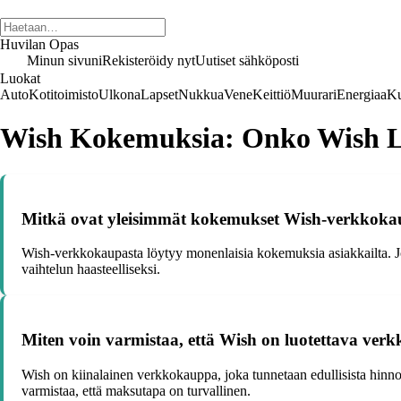
Huvilan Opas
Minun sivuni
Rekisteröidy nyt
Uutiset sähköposti
Luokat
Auto
Kotitoimisto
Ulkona
Lapset
Nukkua
Vene
Keittiö
Muurari
Energiaa
Ku
Wish Kokemuksia: Onko Wish L
Mitkä ovat yleisimmät kokemukset Wish-verkkoka
Wish-verkkokaupasta löytyy monenlaisia kokemuksia asiakkailta. Jotku
vaihtelun haasteelliseksi.
Miten voin varmistaa, että Wish on luotettava ve
Wish on kiinalainen verkkokauppa, joka tunnetaan edullisista hinnoi
varmistaa, että maksutapa on turvallinen.