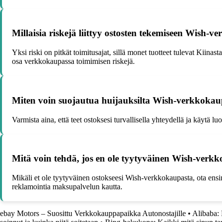
Millaisia riskejä liittyy ostosten tekemiseen Wish-
Yksi riski on pitkät toimitusajat, sillä monet tuotteet tulevat Kiinas
osa verkkokaupassa toimimisen riskejä.
Miten voin suojautua huijauksilta Wish-verkkokau
Varmista aina, että teet ostoksesi turvallisella yhteydellä ja käytä 
Mitä voin tehdä, jos en ole tyytyväinen Wish-verk
Mikäli et ole tyytyväinen ostokseesi Wish-verkkokaupasta, ota ensin
reklamointia maksupalvelun kautta.
ebay Motors – Suosittu Verkkokauppapaikka Autonostajille
•
Alibaba: