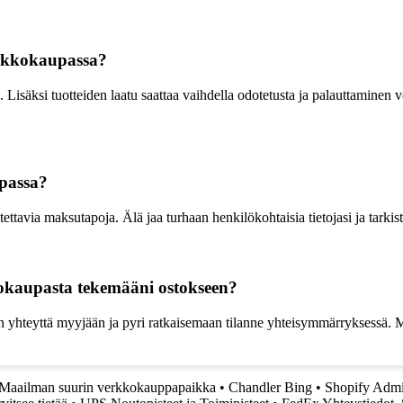
verkkokaupassa?
ta. Lisäksi tuotteiden laatu saattaa vaihdella odotetusta ja palauttaminen 
passa?
luotettavia maksutapoja. Älä jaa turhaan henkilökohtaisia tietojasi ja tar
kokaupasta tekemääni ostokseen?
 yhteyttä myyjään ja pyri ratkaisemaan tilanne yhteisymmärryksessä. Mik
 Maailman suurin verkkokauppapaikka
•
Chandler Bing
•
Shopify Admi