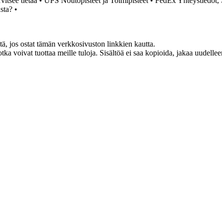
itsee tietää
•
UPS Noutopisteet ja Toimipisteet
•
FedEx Yhteystiedot,
sta?
•
 jos ostat tämän verkkosivuston linkkien kautta.
otka voivat tuottaa meille tuloja. Sisältöä ei saa kopioida, jakaa uudell