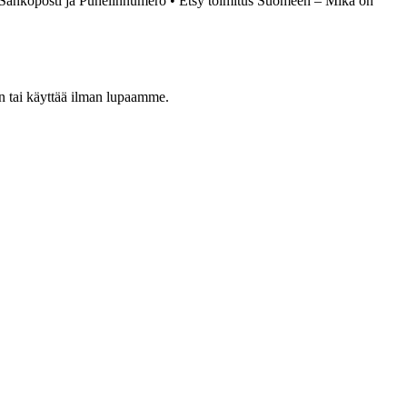
 Sähköposti ja Puhelinnumero
•
Etsy toimitus Suomeen – Mikä on
een tai käyttää ilman lupaamme.