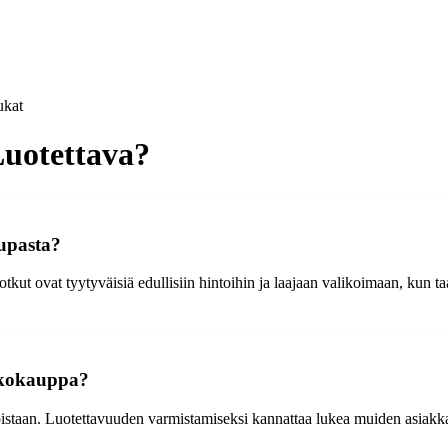
kat
uotettava?
upasta?
t ovat tyytyväisiä edullisiin hintoihin ja laajaan valikoimaan, kun taas
rkkokauppa?
staan. Luotettavuuden varmistamiseksi kannattaa lukea muiden asiakkaide