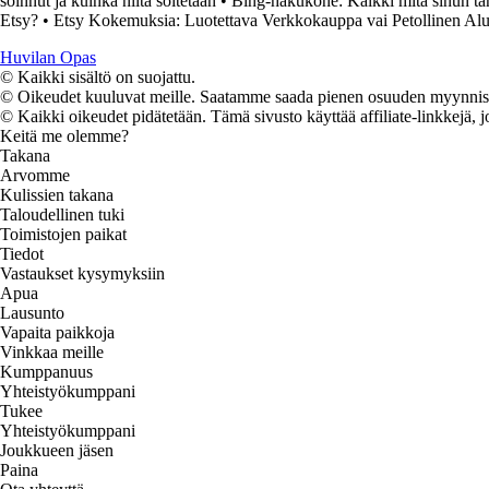
soinnut ja kuinka niitä soitetaan
•
Bing-hakukone: Kaikki mitä sinun tarv
Etsy?
•
Etsy Kokemuksia: Luotettava Verkkokauppa vai Petollinen Alu
Huvilan Opas
© Kaikki sisältö on suojattu.
© Oikeudet kuuluvat meille. Saatamme saada pienen osuuden myynnistä,
© Kaikki oikeudet pidätetään. Tämä sivusto käyttää affiliate-linkkejä, j
Keitä me olemme?
Takana
Arvomme
Kulissien takana
Taloudellinen tuki
Toimistojen paikat
Tiedot
Vastaukset kysymyksiin
Apua
Lausunto
Vapaita paikkoja
Vinkkaa meille
Kumppanuus
Yhteistyökumppani
Tukee
Yhteistyökumppani
Joukkueen jäsen
Paina