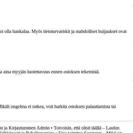
voi olla hankalaa. Myös tietoturvariskit ja mahdolliset huijaukset ovat
kista aina myyjän luotettavuus ennen ostoksen tekemistä.
äli ongelma ei ratkea, voit harkita ostoksen palauttamista tai
n ja Kirjautuminen Admin
•
Toivoisin, että olisit täällä – Laulun