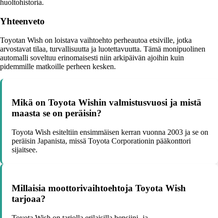
huoltohistoria.
Yhteenveto
Toyotan Wish on loistava vaihtoehto perheautoa etsiville, jotka
arvostavat tilaa, turvallisuutta ja luotettavuutta. Tämä monipuolinen
automalli soveltuu erinomaisesti niin arkipäivän ajoihin kuin
pidemmille matkoille perheen kesken.
Mikä on Toyota Wishin valmistusvuosi ja mistä
maasta se on peräisin?
Toyota Wish esiteltiin ensimmäisen kerran vuonna 2003 ja se on
peräisin Japanista, missä Toyota Corporationin pääkonttori
sijaitsee.
Millaisia moottorivaihtoehtoja Toyota Wish
tarjoaa?
Toyota Wish on tarjolla erilaisilla bensiini- ja