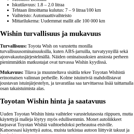
Iskutilavuus: 1.8 – 2.0 litraa
Tehtaan ilmoittama kulutus: 7 – 9 litraa/100 km
Vaihteisto: Automaattivaihteisto
Mittarilukema: Uudemmat mallit alle 100 000 km
Wishin turvallisuus ja mukavuus
Turvallisuus:
Toyota Wish on varustettu monilla
turvallisuusominaisuuksilla, kuten ABS-jarruilla, turvatyynyillä sekä
ajonvakautusjärjestelmällä. Näiden ominaisuuksien ansiosta perheen
pienimmätkin matkustajat ovat turvassa Wishin kyydissä.
Mukavuus:
Tilava ja muunneltava sisätila tekee Toyotan Wishistä
erinomaisen valinnan perheille. Kolme istuinriviä mahdollistavat
joustavan istuinjärjestelyn, ja tavaratilaa saa tarvittaessa lisää taittamalla
osan takaistuimista alas.
Toyotan Wishin hinta ja saatavuus
Uuden Toyotan Wishin hinta vaihtelee varustelutasosta riippuen, mutta
käytettyjä malleja löytyy myös edullisemmin. Monet autoliikkeet
tarjoavat Toyotan Wishiä vaihtoehdoksi perheautoa etsiville.
Katsoessasi käytettyä autoa, muista tarkistaa autoon liittyvät takuut ja