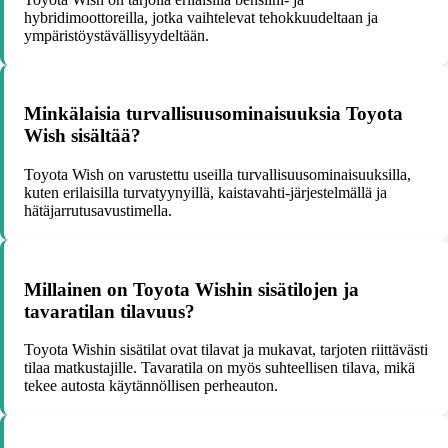
hybridimoottoreilla, jotka vaihtelevat tehokkuudeltaan ja
ympäristöystävällisyydeltään.
Minkälaisia turvallisuusominaisuuksia Toyota
Wish sisältää?
Toyota Wish on varustettu useilla turvallisuusominaisuuksilla,
kuten erilaisilla turvatyynyillä, kaistavahti-järjestelmällä ja
hätäjarrutusavustimella.
Millainen on Toyota Wishin sisätilojen ja
tavaratilan tilavuus?
Toyota Wishin sisätilat ovat tilavat ja mukavat, tarjoten riittävästi
tilaa matkustajille. Tavaratila on myös suhteellisen tilava, mikä
tekee autosta käytännöllisen perheauton.