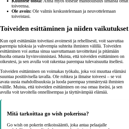
Kuuntele toista:
Anna myös toiselle mahdollisuus ilmaista omat
toiveensa.
Ole avoin:
Ole valmis keskustelemaan ja neuvottelemaan
toiveistasi.
Toiveiden esittäminen ja niiden vaikutukset
Kun opit esittämään toiveitasi avoimesti ja rehellisesti, voit saavuttaa
parempia tuloksia ja vahvempia suhteita ihmisten välillä. Toiveiden
esittäminen voi auttaa sinua saavuttamaan tavoitteitasi ja pitämään
huolta omasta hyvinvoinnistasi. Muista, että toiveiden esittäminen on
oikeutesi, ja sen avulla voit rakentaa parempaa tulevaisuutta itsellesi.
Toiveiden esittäminen on voimakas työkalu, joka voi muuttaa elämäsi
suuntaa positiivisella tavalla. Ole rohkea ja ilmaise toiveesi – se voi
avata uusia mahdollisuuksia ja luoda parempaa ymmärrystä ihmisten
välille. Muista, että toiveiden esittäminen on osa omaa itseäsi, ja sen
avulla voit tavoitella onnellisempaa ja täyttävämpää elämää.
Mitä tarkoittaa go wish pokerissa?
Go wish on pokerin erikoissääntö, joka antaa pelaajalle