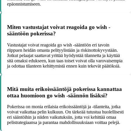
epäonnistumiseen.
Miten vastustajat voivat reagoida go wish -
sääntöön pokerissa?
Vastustajat voivat reagoida go wish -sääntöön eri tavoin
riippuen heidän omasta pelityylistään ja riskinottokyvystään.
Jotkut pelaajat saattavat yrittää hyödyntää tilannetta ja käyttää
sitä omaksi edukseen, kun taas toiset voivat olla varovaisempia
ja odottaa tilanteen kehittymistä ennen kuin tekevät päätöksiä.
Mitä muita erikoissääntöjä pokerissa kannattaa
ottaa huomioon go wish -säännön lisäksi?
Pokerissa on monia erilaisia erikoissääntöjä ja -tilanteita, jotka
voivat vaikuttaa pelin kulkuun. On tärkeää tutustua huolellisesti
eri sääntöihin ja niiden vaikutuksiin, jotta voi kehittää omaa
pelistrategiaansa ja parantaa mahdollisuuksiaan voittaa pelejä.