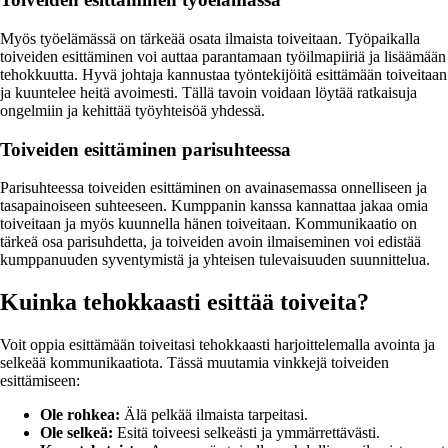
Myös työelämässä on tärkeää osata ilmaista toiveitaan. Työpaikalla
toiveiden esittäminen voi auttaa parantamaan työilmapiiriä ja lisäämään
tehokkuutta. Hyvä johtaja kannustaa työntekijöitä esittämään toiveitaan
ja kuuntelee heitä avoimesti. Tällä tavoin voidaan löytää ratkaisuja
ongelmiin ja kehittää työyhteisöä yhdessä.
Toiveiden esittäminen parisuhteessa
Parisuhteessa toiveiden esittäminen on avainasemassa onnelliseen ja
tasapainoiseen suhteeseen. Kumppanin kanssa kannattaa jakaa omia
toiveitaan ja myös kuunnella hänen toiveitaan. Kommunikaatio on
tärkeä osa parisuhdetta, ja toiveiden avoin ilmaiseminen voi edistää
kumppanuuden syventymistä ja yhteisen tulevaisuuden suunnittelua.
Kuinka tehokkaasti esittää toiveita?
Voit oppia esittämään toiveitasi tehokkaasti harjoittelemalla avointa ja
selkeää kommunikaatiota. Tässä muutamia vinkkejä toiveiden
esittämiseen:
Ole rohkea:
Älä pelkää ilmaista tarpeitasi.
Ole selkeä:
Esitä toiveesi selkeästi ja ymmärrettävästi.