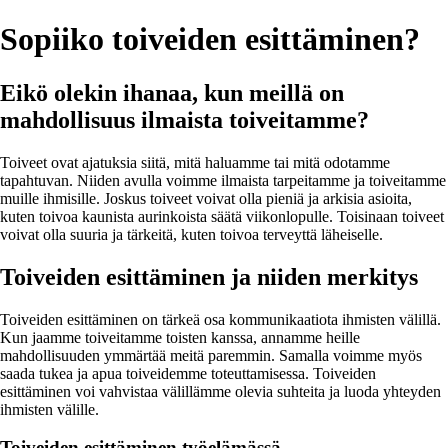
Sopiiko toiveiden esittäminen?
Eikö olekin ihanaa, kun meillä on
mahdollisuus ilmaista toiveitamme?
Toiveet ovat ajatuksia siitä, mitä haluamme tai mitä odotamme
tapahtuvan. Niiden avulla voimme ilmaista tarpeitamme ja toiveitamme
muille ihmisille. Joskus toiveet voivat olla pieniä ja arkisia asioita,
kuten toivoa kaunista aurinkoista säätä viikonlopulle. Toisinaan toiveet
voivat olla suuria ja tärkeitä, kuten toivoa terveyttä läheiselle.
Toiveiden esittäminen ja niiden merkitys
Toiveiden esittäminen on tärkeä osa kommunikaatiota ihmisten välillä.
Kun jaamme toiveitamme toisten kanssa, annamme heille
mahdollisuuden ymmärtää meitä paremmin. Samalla voimme myös
saada tukea ja apua toiveidemme toteuttamisessa. Toiveiden
esittäminen voi vahvistaa välillämme olevia suhteita ja luoda yhteyden
ihmisten välille.
Toiveiden esittäminen työelämässä