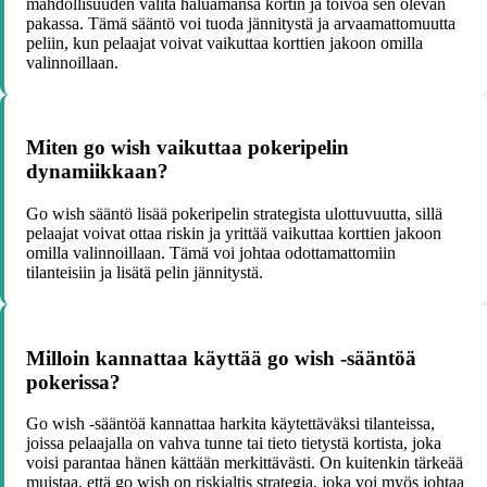
mahdollisuuden valita haluamansa kortin ja toivoa sen olevan
pakassa. Tämä sääntö voi tuoda jännitystä ja arvaamattomuutta
peliin, kun pelaajat voivat vaikuttaa korttien jakoon omilla
valinnoillaan.
Miten go wish vaikuttaa pokeripelin
dynamiikkaan?
Go wish sääntö lisää pokeripelin strategista ulottuvuutta, sillä
pelaajat voivat ottaa riskin ja yrittää vaikuttaa korttien jakoon
omilla valinnoillaan. Tämä voi johtaa odottamattomiin
tilanteisiin ja lisätä pelin jännitystä.
Milloin kannattaa käyttää go wish -sääntöä
pokerissa?
Go wish -sääntöä kannattaa harkita käytettäväksi tilanteissa,
joissa pelaajalla on vahva tunne tai tieto tietystä kortista, joka
voisi parantaa hänen kättään merkittävästi. On kuitenkin tärkeää
muistaa, että go wish on riskialtis strategia, joka voi myös johtaa