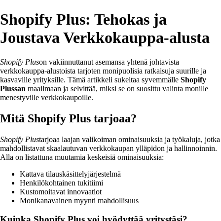
Shopify Plus: Tehokas ja
Joustava Verkkokauppa-alusta
Shopify Plus
on vakiinnuttanut asemansa yhtenä johtavista
verkkokauppa-alustoista tarjoten monipuolisia ratkaisuja suurille ja
kasvaville yrityksille. Tämä artikkeli sukeltaa syvemmälle
Shopify
Plussan
maailmaan ja selvittää, miksi se on suosittu valinta monille
menestyville verkkokaupoille.
Mitä Shopify Plus tarjoaa?
Shopify Plus
tarjoaa laajan valikoiman ominaisuuksia ja työkaluja, jotka
mahdollistavat skaalautuvan verkkokaupan ylläpidon ja hallinnoinnin.
Alla on listattuna muutamia keskeisiä ominaisuuksia:
Kattava tilauskäsittelyjärjestelmä
Henkilökohtainen tukitiimi
Kustomoitavat innovaatiot
Monikanavainen myynti mahdollisuus
Kuinka Shopify Plus voi hyödyttää yritystäsi?