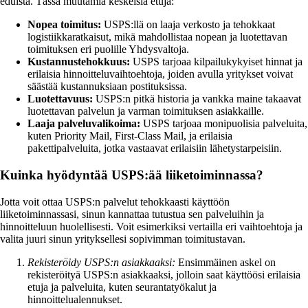
eduista. Tässä muutamia keskeisiä etuja:
Nopea toimitus:
USPS:llä on laaja verkosto ja tehokkaat
logistiikkaratkaisut, mikä mahdollistaa nopean ja luotettavan
toimituksen eri puolille Yhdysvaltoja.
Kustannustehokkuus:
USPS tarjoaa kilpailukykyiset hinnat ja
erilaisia hinnoitteluvaihtoehtoja, joiden avulla yritykset voivat
säästää kustannuksiaan postituksissa.
Luotettavuus:
USPS:n pitkä historia ja vankka maine takaavat
luotettavan palvelun ja varman toimituksen asiakkaille.
Laaja palveluvalikoima:
USPS tarjoaa monipuolisia palveluita,
kuten Priority Mail, First-Class Mail, ja erilaisia
pakettipalveluita, jotka vastaavat erilaisiin lähetystarpeisiin.
Kuinka hyödyntää USPS:ää liiketoiminnassa?
Jotta voit ottaa USPS:n palvelut tehokkaasti käyttöön
liiketoiminnassasi, sinun kannattaa tutustua sen palveluihin ja
hinnoitteluun huolellisesti. Voit esimerkiksi vertailla eri vaihtoehtoja ja
valita juuri sinun yrityksellesi sopivimman toimitustavan.
Rekisteröidy USPS:n asiakkaaksi:
Ensimmäinen askel on
rekisteröityä USPS:n asiakkaaksi, jolloin saat käyttöösi erilaisia
etuja ja palveluita, kuten seurantatyökalut ja
hinnoittelualennukset.