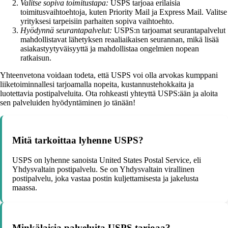
Valitse sopiva toimitustapa:
USPS tarjoaa erilaisia
toimitusvaihtoehtoja, kuten Priority Mail ja Express Mail. Valitse
yrityksesi tarpeisiin parhaiten sopiva vaihtoehto.
Hyödynnä seurantapalvelut:
USPS:n tarjoamat seurantapalvelut
mahdollistavat lähetyksen reaaliaikaisen seurannan, mikä lisää
asiakastyytyväisyyttä ja mahdollistaa ongelmien nopean
ratkaisun.
Yhteenvetona voidaan todeta, että USPS voi olla arvokas kumppani
liiketoiminnallesi tarjoamalla nopeita, kustannustehokkaita ja
luotettavia postipalveluita. Ota rohkeasti yhteyttä USPS:ään ja aloita
sen palveluiden hyödyntäminen jo tänään!
Mitä tarkoittaa lyhenne USPS?
USPS on lyhenne sanoista United States Postal Service, eli
Yhdysvaltain postipalvelu. Se on Yhdysvaltain virallinen
postipalvelu, joka vastaa postin kuljettamisesta ja jakelusta
maassa.
Minkälaisia palveluita USPS tarjoaa?