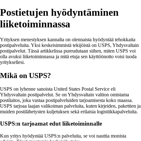
Postietujen hyödyntäminen
liiketoiminnassa
Yrityksen menestyksen kannalta on olennaista hyödyntää tehokkaita
postipalveluita. Yksi keskeisimmistä tekijöistä on USPS, Yhdysvaltain
postipalvelut. Tässä artikkelissa pureudutaan siihen, miten USPS voi
olla avuksi liiketoiminnassa ja mitä etuja sen käyttöönotto voisi tuoda
yrityksellesi.
Mikä on USPS?
USPS on lyhenne sanoista United States Postal Service eli
Yhdysvaltain postipalvelut. Se on Yhdysvaltain valtion omistama
postilaitos, joka vastaa postipalveluiden tarjoamisesta koko maassa.
USPS tarjoaa laajan valikoiman palveluita, kuten kirjeiden, pakettien ja
muiden postilähetysten kuljetuksen sekä erilaisia logistiikkapalveluita.
USPS:n tarjoamat edut liiketoiminnalle
Kun yritys hyödyntää USPS:n palveluita, se voi nauttia monista