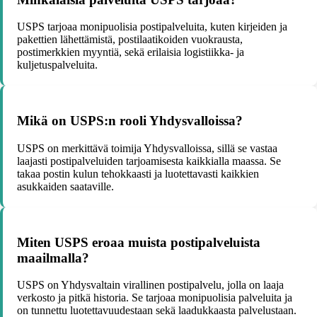
USPS tarjoaa monipuolisia postipalveluita, kuten kirjeiden ja
pakettien lähettämistä, postilaatikoiden vuokrausta,
postimerkkien myyntiä, sekä erilaisia logistiikka- ja
kuljetuspalveluita.
Mikä on USPS:n rooli Yhdysvalloissa?
USPS on merkittävä toimija Yhdysvalloissa, sillä se vastaa
laajasti postipalveluiden tarjoamisesta kaikkialla maassa. Se
takaa postin kulun tehokkaasti ja luotettavasti kaikkien
asukkaiden saataville.
Miten USPS eroaa muista postipalveluista
maailmalla?
USPS on Yhdysvaltain virallinen postipalvelu, jolla on laaja
verkosto ja pitkä historia. Se tarjoaa monipuolisia palveluita ja
on tunnettu luotettavuudestaan sekä laadukkaasta palvelustaan.