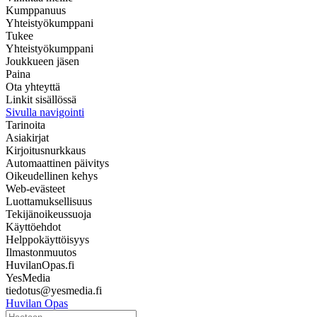
Kumppanuus
Yhteistyökumppani
Tukee
Yhteistyökumppani
Joukkueen jäsen
Paina
Ota yhteyttä
Linkit sisällössä
Sivulla navigointi
Tarinoita
Asiakirjat
Kirjoitusnurkkaus
Automaattinen päivitys
Oikeudellinen kehys
Web-evästeet
Luottamuksellisuus
Tekijänoikeussuoja
Käyttöehdot
Helppokäyttöisyys
Ilmastonmuutos
HuvilanOpas.fi
YesMedia
tiedotus@yesmedia.fi
Huvilan Opas