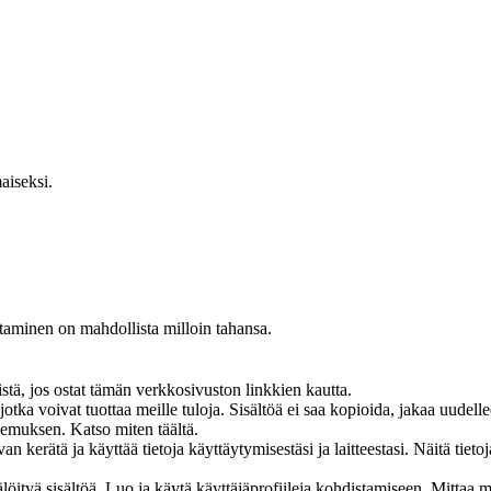
aiseksi.
ttaminen on mahdollista milloin tahansa.
, jos ostat tämän verkkosivuston linkkien kautta.
jotka voivat tuottaa meille tuloja. Sisältöä ei saa kopioida, jakaa uudel
muksen. Katso miten täältä.
ätä ja käyttää tietoja käyttäytymisestäsi ja laitteestasi. Näitä tietoja
älöityä sisältöä. Luo ja käytä käyttäjäprofiileja kohdistamiseen. Mittaa m