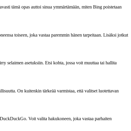
ottavasti tämä opas auttoi sinua ymmärtämään, miten Bing poistetaan
oneensa toiseen, joka vastaa paremmin hänen tarpeitaan. Lisäksi jotkut
y selaimen asetuksiin. Etsi kohta, jossa voit muuttaa tai hallita
suutta. On kuitenkin tärkeää varmistaa, että valitset luotettavan
ja DuckDuckGo. Voit valita hakukoneen, joka vastaa parhaiten