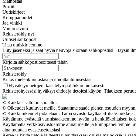
Mainostaa
Profiili
Uutiskirjeet
Kumppanuudet
Jaa vinkki
Minun sivuni
Rekisteröidy nyt
Uutiset sähköposti
Tilaa uutiskirjeemme
Liity jäseneksi ja saat hyviä neuvoja suoraan sähköpostiisi – täysin ilm
Kirjoita sähköpostiosoitteesi tähän
Rekisteröidy
Kiitos mielenkiinnostasi ja ilmoittautumisestasi
Hyväksyn tietojeni käsittelyn politiikan mukaisesti.
Rekisteröityessäsi hyväksyt ehdot ja tietojesi käytön. Tilauksen peruu
© Kaikki sisältö on suojattu.
© Oikeudet kuuluvat meille. Saatamme saada pienen osuuden myynnistä
© Kaikki oikeudet pidätetään. Tämä sivusto käyttää affiliate-linkkejä, 
Käytämme evästeitä varmistaaksemme hyvän ja henkilökohtaisen koke
Käyttämällä verkkosivustoamme annat meille ja kumppaneillemme luvan ker
aina muuttaa evästeasetuksiasi
Kerää ja käytä tietoja laitteestasi näyttääksesi osuvia mainoksia ja räät