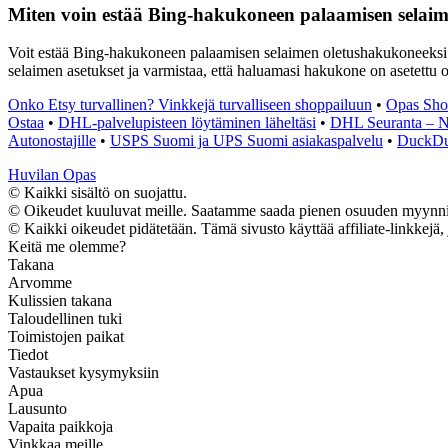
Miten voin estää Bing-hakukoneen palaamisen selai
Voit estää Bing-hakukoneen palaamisen selaimen oletushakukoneeksi val
selaimen asetukset ja varmistaa, että haluamasi hakukone on asetettu 
Onko Etsy turvallinen? Vinkkejä turvalliseen shoppailuun
•
Opas Sho
Ostaa
•
DHL-palvelupisteen löytäminen läheltäsi
•
DHL Seuranta – No
Autonostajille
•
USPS Suomi ja UPS Suomi asiakaspalvelu
•
DuckDuc
Huvilan Opas
© Kaikki sisältö on suojattu.
© Oikeudet kuuluvat meille. Saatamme saada pienen osuuden myynnistä
© Kaikki oikeudet pidätetään. Tämä sivusto käyttää affiliate-linkkejä, 
Keitä me olemme?
Takana
Arvomme
Kulissien takana
Taloudellinen tuki
Toimistojen paikat
Tiedot
Vastaukset kysymyksiin
Apua
Lausunto
Vapaita paikkoja
Vinkkaa meille