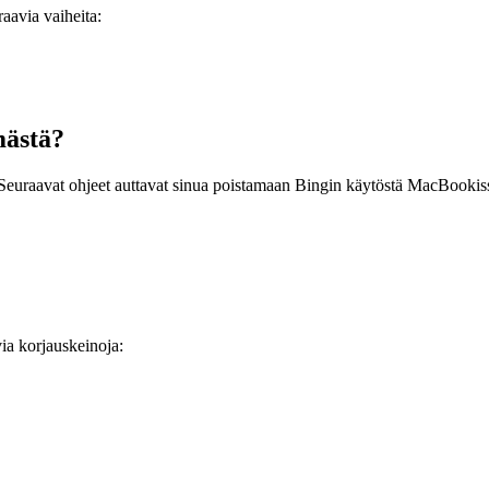
raavia vaiheita:
mästä?
euraavat ohjeet auttavat sinua poistamaan Bingin käytöstä MacBookiss
via korjauskeinoja: