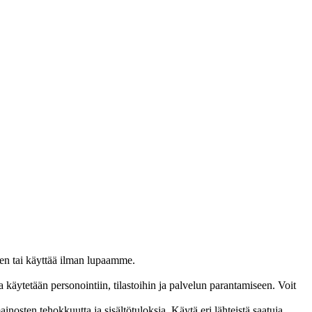
leen tai käyttää ilman lupaamme.
 käytetään personointiin, tilastoihin ja palvelun parantamiseen. Voit
ainosten tehokkuutta ja sisältötuloksia. Käytä eri lähteistä saatuja