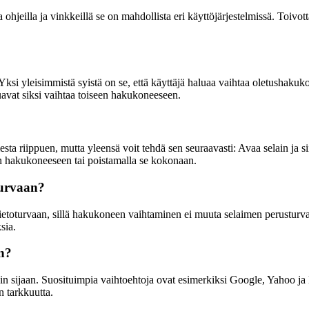
ohjeilla ja vinkkeillä se on mahdollista eri käyttöjärjestelmissä. Toiv
ksi yleisimmistä syistä on se, että käyttäjä haluaa vaihtaa oletushakuk
uavat siksi vaihtaa toiseen hakukoneeseen.
riippuen, mutta yleensä voit tehdä sen seuraavasti: Avaa selain ja siirr
en hakukoneeseen tai poistamalla se kokonaan.
turvaan?
toturvaan, sillä hakukoneen vaihtaminen ei muuta selaimen perusturvalli
sia.
n?
ngin sijaan. Suosituimpia vaihtoehtoja ovat esimerkiksi Google, Yahoo 
n tarkkuutta.