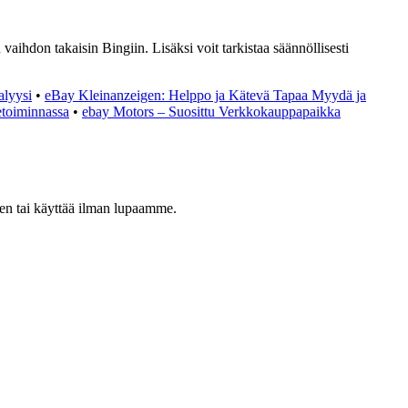
ihdon takaisin Bingiin. Lisäksi voit tarkistaa säännöllisesti
alyysi
•
eBay Kleinanzeigen: Helppo ja Kätevä Tapaa Myydä ja
etoiminnassa
•
ebay Motors – Suosittu Verkkokauppapaikka
leen tai käyttää ilman lupaamme.