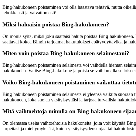
Bing-hakukoneen poistaminen voi olla haastava tehtävä, mutta oikeilla 
tehokkaasti ja vaivattomasti!
Miksi haluaisin poistaa Bing-hakukoneen?
On monia syitä, miksi joku saattaisi haluta poistaa Bing-hakukoneen. Y
saattavat kokea Bingin tarjoamat hakutulokset epätyydyttäviksi ja hal
Miten voin poistaa Bing-hakukoneen selaimestani?
Bing-hakukoneen poistaminen selaimesta voi vaihdella hieman selaimesta 
hakukoneita. Valitse Bing-hakukone ja poista se vaihtamalla se toise
Voiko Bing-hakukoneen poistaminen vaikuttaa tieto
Bing-hakukoneen poistaminen selaimesta ei yleensä vaikuta suoraan tie
hakukoneen, joka suojaa yksityisyyttäsi ja tarjoaa turvallisia hakutulok
Mitä vaihtoehtoja minulla on Bing-hakukoneen sijaa
On olemassa useita vaihtoehtoisia hakukoneita, joita voit käyttää Bi
tarpeitasi ja mieltymyksiäsi, kuten yksityisyydensuojaa tai hakutuloste