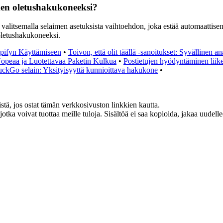
men oletushakukoneeksi?
itsemalla selaimen asetuksista vaihtoehdon, joka estää automaattisen va
oletushakukoneeksi.
pifyn Käyttämiseen
•
Toivon, että olit täällä -sanoitukset: Syvällinen an
peaa ja Luotettavaa Paketin Kulkua
•
Postietujen hyödyntäminen liik
kGo selain: Yksityisyyttä kunnioittava hakukone
•
, jos ostat tämän verkkosivuston linkkien kautta.
jotka voivat tuottaa meille tuloja. Sisältöä ei saa kopioida, jakaa uudel