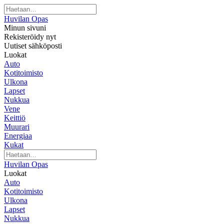
Huvilan Opas
Minun sivuni
Rekisteröidy nyt
Uutiset sähköposti
Luokat
Auto
Kotitoimisto
Ulkona
Lapset
Nukkua
Vene
Keittiö
Muurari
Energiaa
Kukat
Huvilan Opas
Luokat
Auto
Kotitoimisto
Ulkona
Lapset
Nukkua