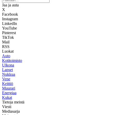
Jaa ja auta
X
Facebook
Instagram
LinkedIn
YouTube
Pinterest
TikTok
Mail
RSS
Luokat
Auto
Kotitoimisto
Ulkona
Lapset
Nukkua
Vene
Keittiö
Muurari
Energiaa
Kukat
Tietoja meistä
Viesti
Mediasarja