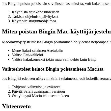
Jos Bing ei poistu pelkästään sovellusten asetuksista, voit kokeilla seu
Käynnistä tietokone uudelleen
Tarkista ohjelmistopäivitykset
Käytä virustorjuntaohjelmaa
Miten poistan Bingin Mac-käyttöjärjestel
Mac-käyttöjärjestelmässä Bingin poistaminen on yleensä helpompaa. S
Mene Safari-selaimen Asetuksiin
Valitse Etsi-välilehti
Valitse hakukoneeksi jokin muu vaihtoehto kuin Bing
Vaihtoehtoiset keinot Bingin poistamiseen Macissa
Jos Bing jää edelleen näkyviin Safari-selaimessa, voit kokeilla seuraa
Tyhjennä välimuisti ja evästeet
Päivitä Safari uusimpaan versioon
Ota yhteyttä Macin tekniseen tukeen
Yhteenveto