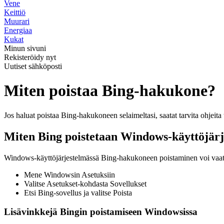
Vene
Keittiö
Muurari
Energiaa
Kukat
Minun sivuni
Rekisteröidy nyt
Uutiset sähköposti
Miten poistaa Bing-hakukone?
Jos haluat poistaa Bing-hakukoneen selaimeltasi, saatat tarvita ohjeita
Miten Bing poistetaan Windows-käyttöjärj
Windows-käyttöjärjestelmässä Bing-hakukoneen poistaminen voi vaati
Mene Windowsin Asetuksiin
Valitse Asetukset-kohdasta Sovellukset
Etsi Bing-sovellus ja valitse Poista
Lisävinkkejä Bingin poistamiseen Windowsissa