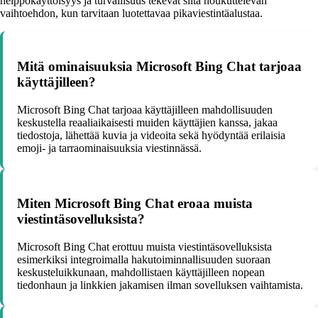
helppokäyttöisyys ja turvallisuus tekevät siitä houkuttelevan
vaihtoehdon, kun tarvitaan luotettavaa pikaviestintäalustaa.
Mitä ominaisuuksia Microsoft Bing Chat tarjoaa
käyttäjilleen?
Microsoft Bing Chat tarjoaa käyttäjilleen mahdollisuuden
keskustella reaaliaikaisesti muiden käyttäjien kanssa, jakaa
tiedostoja, lähettää kuvia ja videoita sekä hyödyntää erilaisia
emoji- ja tarraominaisuuksia viestinnässä.
Miten Microsoft Bing Chat eroaa muista
viestintäsovelluksista?
Microsoft Bing Chat erottuu muista viestintäsovelluksista
esimerkiksi integroimalla hakutoiminnallisuuden suoraan
keskusteluikkunaan, mahdollistaen käyttäjilleen nopean
tiedonhaun ja linkkien jakamisen ilman sovelluksen vaihtamista.