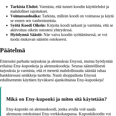
Tarkista Ehdot:
Varmista, että tunnet koodin käyttöehdot ja
mahdolliset rajoitukset.
Voimassaoloaika:
Tarkista, milloin koodi on voimassa ja käytä
se ennen sen vanhentumista.
Syötä Koodi Oikein:
Kirjoita koodi tarkasti ja varmista, että se
aktivoituu oikein ostostesi yhteydessä.
Hyödynnä Säästö:
Näe vaiva koodin syöttämisessä, se voi
tuoda mukavan säästön ostokseesi.
Päätelmä
Etsiessäsi parhaita tarjouksia ja alennuksia Etsyssä, muista hyödyntää
erilaisia Etsy-kuponkeja ja alennuskoodeja. Seuraa säännöllisesti
tarjouksia ja varmista, että et menetä mahdollisuutta säästää rahaa
hankkiessasi uniikkeja tuotteita. Nauti shoppailusta Etsyssä
edullisemmin käyttäen hyväksesi ajankohtaisia Etsy-kuponkeja!
Mikä on Etsy-kuponki ja miten sitä käytetään?
Etsy-kuponki on alennuskoodi, jonka avulla voit saada
alennusta ostoksistasi Etsy-verkkokaupassa. Kuponkikoodin voi