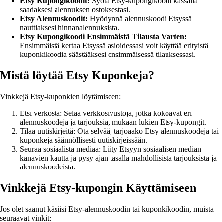
Etsy Kupongikoodit:
Syötä Etsy-kupongikoodi kassalla
saadaksesi alennuksen ostoksestasi.
Etsy Alennuskoodit:
Hyödynnä alennuskoodi Etsyssä
nauttiaksesi hinnanalennuksista.
Etsy Kupongikoodi Ensimmäistä Tilausta Varten:
Ensimmäistä kertaa Etsyssä asioidessasi voit käyttää erityistä
kuponkikoodia säästääksesi ensimmäisessä tilauksessasi.
Mistä löytää Etsy Kuponkeja?
Vinkkejä Etsy-kuponkien löytämiseen:
Etsi verkosta: Selaa verkkosivustoja, jotka kokoavat eri
alennuskoodeja ja tarjouksia, mukaan lukien Etsy-kupongit.
Tilaa uutiskirjeitä: Ota selvää, tarjoaako Etsy alennuskoodeja tai
kuponkeja säännöllisesti uutiskirjeissään.
Seuraa sosiaalista mediaa: Liity Etsyyn sosiaalisen median
kanavien kautta ja pysy ajan tasalla mahdollisista tarjouksista ja
alennuskoodeista.
Vinkkejä Etsy-kupongin Käyttämiseen
Jos olet saanut käsiisi Etsy-alennuskoodin tai kuponkikoodin, muista
seuraavat vinkit: