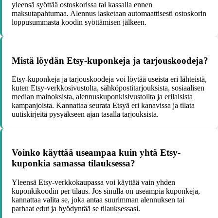
yleensä syöttää ostoskorissa tai kassalla ennen
maksutapahtumaa. Alennus lasketaan automaattisesti ostoskorin
loppusummasta koodin syöttämisen jälkeen.
Mistä löydän Etsy-kuponkeja ja tarjouskoodeja?
Etsy-kuponkeja ja tarjouskoodeja voi löytää useista eri lähteistä,
kuten Etsy-verkkosivustolta, sähköpostitarjouksista, sosiaalisen
median mainoksista, alennuskuponkisivustoilta ja erilaisista
kampanjoista. Kannattaa seurata Etsyä eri kanavissa ja tilata
uutiskirjeitä pysyäkseen ajan tasalla tarjouksista.
Voinko käyttää useampaa kuin yhtä Etsy-
kuponkia samassa tilauksessa?
Yleensä Etsy-verkkokaupassa voi käyttää vain yhden
kuponkikoodin per tilaus. Jos sinulla on useampia kuponkeja,
kannattaa valita se, joka antaa suurimman alennuksen tai
parhaat edut ja hyödyntää se tilauksessasi.