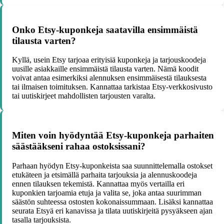
Onko Etsy-kuponkeja saatavilla ensimmäistä
tilausta varten?
Kyllä, usein Etsy tarjoaa erityisiä kuponkeja ja tarjouskoodeja
uusille asiakkaille ensimmäistä tilausta varten. Nämä koodit
voivat antaa esimerkiksi alennuksen ensimmäisestä tilauksesta
tai ilmaisen toimituksen. Kannattaa tarkistaa Etsy-verkkosivusto
tai uutiskirjeet mahdollisten tarjousten varalta.
Miten voin hyödyntää Etsy-kuponkeja parhaiten
säästääkseni rahaa ostoksissani?
Parhaan hyödyn Etsy-kuponkeista saa suunnittelemalla ostokset
etukäteen ja etsimällä parhaita tarjouksia ja alennuskoodeja
ennen tilauksen tekemistä. Kannattaa myös vertailla eri
kuponkien tarjoamia etuja ja valita se, joka antaa suurimman
säästön suhteessa ostosten kokonaissummaan. Lisäksi kannattaa
seurata Etsyä eri kanavissa ja tilata uutiskirjeitä pysyäkseen ajan
tasalla tarjouksista.