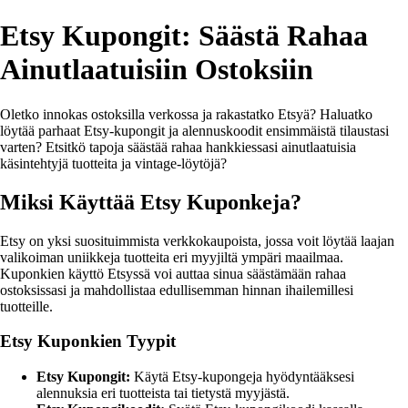
Etsy Kupongit: Säästä Rahaa
Ainutlaatuisiin Ostoksiin
Oletko innokas ostoksilla verkossa ja rakastatko Etsyä? Haluatko
löytää parhaat Etsy-kupongit ja alennuskoodit ensimmäistä tilaustasi
varten? Etsitkö tapoja säästää rahaa hankkiessasi ainutlaatuisia
käsintehtyjä tuotteita ja vintage-löytöjä?
Miksi Käyttää Etsy Kuponkeja?
Etsy on yksi suosituimmista verkkokaupoista, jossa voit löytää laajan
valikoiman uniikkeja tuotteita eri myyjiltä ympäri maailmaa.
Kuponkien käyttö Etsyssä voi auttaa sinua säästämään rahaa
ostoksissasi ja mahdollistaa edullisemman hinnan ihailemillesi
tuotteille.
Etsy Kuponkien Tyypit
Etsy Kupongit:
Käytä Etsy-kupongeja hyödyntääksesi
alennuksia eri tuotteista tai tietystä myyjästä.