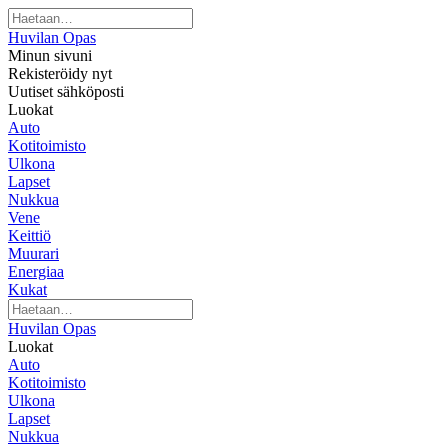
Huvilan Opas
Minun sivuni
Rekisteröidy nyt
Uutiset sähköposti
Luokat
Auto
Kotitoimisto
Ulkona
Lapset
Nukkua
Vene
Keittiö
Muurari
Energiaa
Kukat
Huvilan Opas
Luokat
Auto
Kotitoimisto
Ulkona
Lapset
Nukkua