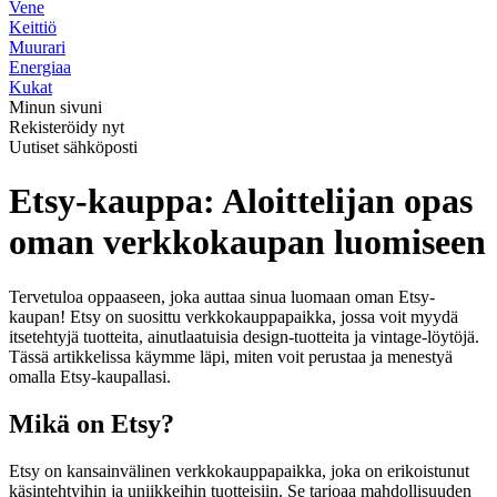
Vene
Keittiö
Muurari
Energiaa
Kukat
Minun sivuni
Rekisteröidy nyt
Uutiset sähköposti
Etsy-kauppa: Aloittelijan opas
oman verkkokaupan luomiseen
Tervetuloa oppaaseen, joka auttaa sinua luomaan oman Etsy-
kaupan! Etsy on suosittu verkkokauppapaikka, jossa voit myydä
itsetehtyjä tuotteita, ainutlaatuisia design-tuotteita ja vintage-löytöjä.
Tässä artikkelissa käymme läpi, miten voit perustaa ja menestyä
omalla Etsy-kaupallasi.
Mikä on Etsy?
Etsy on kansainvälinen verkkokauppapaikka, joka on erikoistunut
käsintehtyihin ja uniikkeihin tuotteisiin. Se tarjoaa mahdollisuuden