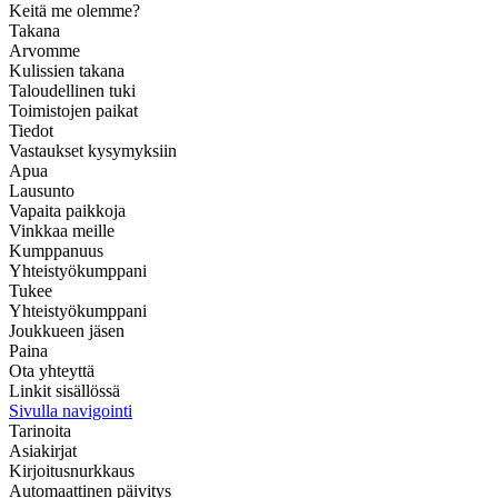
Keitä me olemme?
Takana
Arvomme
Kulissien takana
Taloudellinen tuki
Toimistojen paikat
Tiedot
Vastaukset kysymyksiin
Apua
Lausunto
Vapaita paikkoja
Vinkkaa meille
Kumppanuus
Yhteistyökumppani
Tukee
Yhteistyökumppani
Joukkueen jäsen
Paina
Ota yhteyttä
Linkit sisällössä
Sivulla navigointi
Tarinoita
Asiakirjat
Kirjoitusnurkkaus
Automaattinen päivitys