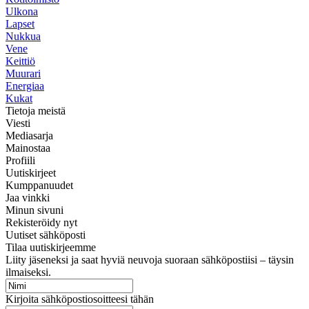
Ulkona
Lapset
Nukkua
Vene
Keittiö
Muurari
Energiaa
Kukat
Tietoja meistä
Viesti
Mediasarja
Mainostaa
Profiili
Uutiskirjeet
Kumppanuudet
Jaa vinkki
Minun sivuni
Rekisteröidy nyt
Uutiset sähköposti
Tilaa uutiskirjeemme
Liity jäseneksi ja saat hyviä neuvoja suoraan sähköpostiisi – täysin
ilmaiseksi.
Kirjoita sähköpostiosoitteesi tähän