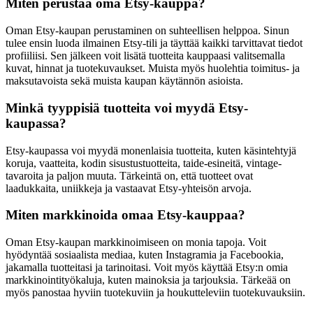
Miten perustaa oma Etsy-kauppa?
Oman Etsy-kaupan perustaminen on suhteellisen helppoa. Sinun
tulee ensin luoda ilmainen Etsy-tili ja täyttää kaikki tarvittavat tiedot
profiiliisi. Sen jälkeen voit lisätä tuotteita kauppaasi valitsemalla
kuvat, hinnat ja tuotekuvaukset. Muista myös huolehtia toimitus- ja
maksutavoista sekä muista kaupan käytännön asioista.
Minkä tyyppisiä tuotteita voi myydä Etsy-
kaupassa?
Etsy-kaupassa voi myydä monenlaisia tuotteita, kuten käsintehtyjä
koruja, vaatteita, kodin sisustustuotteita, taide-esineitä, vintage-
tavaroita ja paljon muuta. Tärkeintä on, että tuotteet ovat
laadukkaita, uniikkeja ja vastaavat Etsy-yhteisön arvoja.
Miten markkinoida omaa Etsy-kauppaa?
Oman Etsy-kaupan markkinoimiseen on monia tapoja. Voit
hyödyntää sosiaalista mediaa, kuten Instagramia ja Facebookia,
jakamalla tuotteitasi ja tarinoitasi. Voit myös käyttää Etsy:n omia
markkinointityökaluja, kuten mainoksia ja tarjouksia. Tärkeää on
myös panostaa hyviin tuotekuviin ja houkutteleviin tuotekuvauksiin.