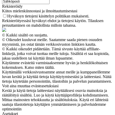
Rekisteröidy
Kiitos mielenkiinnostasi ja ilmoittautumisestasi
Hyväksyn tietojeni käsittelyn politiikan mukaisesti.
Rekisteröityessäsi hyväksyt ehdot ja tietojesi käytön. Tilauksen
peruuttaminen on mahdollista milloin tahansa.
© Kaikki sisältö on suojattu.
© Oikeudet kuuluvat meille. Saatamme saada pienen osuuden
myynnistä, jos ostat tämän verkkosivuston linkkien kautta.
© Kaikki oikeudet pidätetään. Tämä sivusto käyttää affiliate-
linkkejä, jotka voivat tuottaa meille tuloja. Sisältöä ei saa kopioida,
jakaa uudelleen tai käyttää ilman lupaamme.
Käytämme evästeitä varmistaaksemme hyvän ja henkilökohtaisen
kokemuksen. Katso miten täältä.
Käyttämällä verkkosivustoamme annat meille ja kumppaneillemme
luvan kerätä ja käyttää tietoja käyttäytymisestäsi ja laitteestasi. Näitä
tietoja käytetään personointiin, tilastoihin ja palvelun parantamiseen.
Voit aina muuttaa evästeasetuksiasi
Kerää ja käytä tietoja laitteestasi näyttääksesi osuvia mainoksia ja
räätälöityä sisältöä. Luo ja käytä käyttäjäprofiileja kohdistamiseen.
Mittaa mainosten tehokkuutta ja sisältötuloksia. Käytä eri lähteistä
saatuja tilastotietoja käyttäjien ymmärtämiseen ja palveluidemme
optimointiin
Asetukset