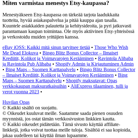
Miten varmistaa menestys Etsy-kaupassa?
Menestyäkseen Etsy-kaupassa on tärkeää tarjota laadukkaita
tuotteita, hyvää asiakaspalvelua ja pitää kauppa ajan tasalla.
Kuuntele asiakkaiden palautetta ja kehitysideoita, ja pyri jatkuvasti
parantamaan kaupan toimintaa. Ole myös aktiivinen Etsy-yhteisössä
ja verkostoidu muiden yrittäjien kanssa.
eBay iOSS: Kaikki mitä sinun tarvitsee tietää
•
Those Who Wish
Me Dead Elokuva
•
Bingo Blitz Bonus Collector – Ilmaiset
Krediitit, Kolikot ja Voimavarojen Kerääminen
•
Ravintola Alibaba
ja Ravintola Pub Alibaba
•
Shopify Admin ja Kirjautuminen Admin
•
Bing Maps – Suomen Karttapalvelu
•
Bingo Blitz Bonus Collector
– Ilmaiset Krediitit, Kolikot ja Voimavarojen Kerääminen
•
Bing
Maps – Suomen Karttapalvelu
•
Shopify maksutavat: Opas
verkkokaupan maksuratkaisuihin
•
AliExpress tilaaminen, tulli ja
verot vuonna 2023
•
Huvilan Opas
© Kaikki sisältö on suojattu.
© Oikeudet kuuluvat meille. Saatamme saada pienen osuuden
myynnistä, jos ostat tämän verkkosivuston linkkien kautta.
© Kaikki oikeudet pidätetään. Tämä sivusto käyttää affiliate-
linkkejä, jotka voivat tuottaa meille tuloja. Sisältöä ei saa kopioida,
jakaa uudelleen tai käyttää ilman lupaamme.