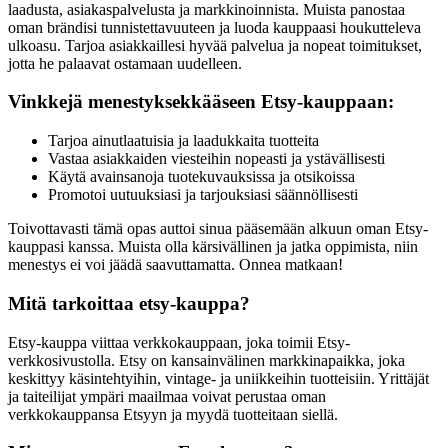
laadusta, asiakaspalvelusta ja markkinoinnista. Muista panostaa
oman brändisi tunnistettavuuteen ja luoda kauppaasi houkutteleva
ulkoasu. Tarjoa asiakkaillesi hyvää palvelua ja nopeat toimitukset,
jotta he palaavat ostamaan uudelleen.
Vinkkejä menestyksekkääseen Etsy-kauppaan:
Tarjoa ainutlaatuisia ja laadukkaita tuotteita
Vastaa asiakkaiden viesteihin nopeasti ja ystävällisesti
Käytä avainsanoja tuotekuvauksissa ja otsikoissa
Promotoi uutuuksiasi ja tarjouksiasi säännöllisesti
Toivottavasti tämä opas auttoi sinua pääsemään alkuun oman Etsy-
kauppasi kanssa. Muista olla kärsivällinen ja jatka oppimista, niin
menestys ei voi jäädä saavuttamatta. Onnea matkaan!
Mitä tarkoittaa etsy-kauppa?
Etsy-kauppa viittaa verkkokauppaan, joka toimii Etsy-
verkkosivustolla. Etsy on kansainvälinen markkinapaikka, joka
keskittyy käsintehtyihin, vintage- ja uniikkeihin tuotteisiin. Yrittäjät
ja taiteilijat ympäri maailmaa voivat perustaa oman
verkkokauppansa Etsyyn ja myydä tuotteitaan siellä.