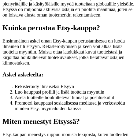
pienyrittäjille ja käsityöläisille myydä tuotteitaan globaalille yleisölle.
Etsyssä on miljoonia aktiivisia ostajia eri puolilta maailmaa, joten se
on loistava alusta oman tuotemerkin rakentamiseen.
Kuinka perustaa Etsy-kauppa?
Ensimmäinen askel oman Etsy-kaupan perustamisessa on luoda
ilmainen tili Etsyyn. Rekisteröitymisen jälkeen voit alkaa lisätä
tuotteita myyntiin. Muista ottaa laadukkaat kuvat tuotteistasi ja
kirjoittaa houkuttelevat tuotekuvaukset, jotka herättävät ostajien
kiinnostuksen.
Askel askeleelta:
Rekisteröidy ilmaiseksi Etsyyn
Luo kauppasi profiili ja lisää tuotteita myyntiin
Aseta tuotteille houkuttelevat hinnat ja postituskulut
Promotoi kauppaasi sosiaalisessa mediassa ja verkostoidu
muiden Etsy-myymälöiden kanssa
Miten menestyt Etsyssä?
Etsy-kaupan menestys riippuu monista tekijöistä, kuten tuotteiden