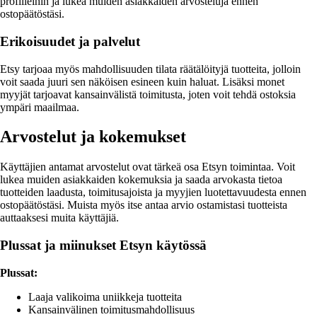
profiileihin ja lukea muiden asiakkaiden arvosteluja ennen
ostopäätöstäsi.
Erikoisuudet ja palvelut
Etsy tarjoaa myös mahdollisuuden tilata räätälöityjä tuotteita, jolloin
voit saada juuri sen näköisen esineen kuin haluat. Lisäksi monet
myyjät tarjoavat kansainvälistä toimitusta, joten voit tehdä ostoksia
ympäri maailmaa.
Arvostelut ja kokemukset
Käyttäjien antamat arvostelut ovat tärkeä osa Etsyn toimintaa. Voit
lukea muiden asiakkaiden kokemuksia ja saada arvokasta tietoa
tuotteiden laadusta, toimitusajoista ja myyjien luotettavuudesta ennen
ostopäätöstäsi. Muista myös itse antaa arvio ostamistasi tuotteista
auttaaksesi muita käyttäjiä.
Plussat ja miinukset Etsyn käytössä
Plussat:
Laaja valikoima uniikkeja tuotteita
Kansainvälinen toimitusmahdollisuus