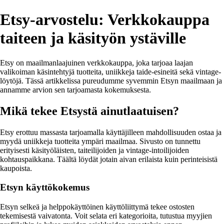
Etsy-arvostelu: Verkkokauppa
taiteen ja käsityön ystäville
Etsy on maailmanlaajuinen verkkokauppa, joka tarjoaa laajan
valikoiman käsintehtyjä tuotteita, uniikkeja taide-esineitä sekä vintage-
löytöjä. Tässä artikkelissa pureudumme syvemmin Etsyn maailmaan ja
annamme arvion sen tarjoamasta kokemuksesta.
Mikä tekee Etsystä ainutlaatuisen?
Etsy erottuu massasta tarjoamalla käyttäjilleen mahdollisuuden ostaa ja
myydä uniikkeja tuotteita ympäri maailmaa. Sivusto on tunnettu
erityisesti käsityöläisten, taiteilijoiden ja vintage-intoilijoiden
kohtauspaikkana. Täältä löydät jotain aivan erilaista kuin perinteisistä
kaupoista.
Etsyn käyttökokemus
Etsyn selkeä ja helppokäyttöinen käyttöliittymä tekee ostosten
tekemisestä vaivatonta. Voit selata eri kategorioita, tutustua myyjien