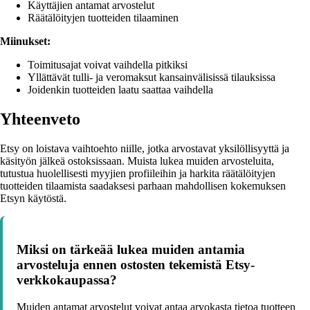
Käyttäjien antamat arvostelut
Räätälöityjen tuotteiden tilaaminen
Miinukset:
Toimitusajat voivat vaihdella pitkiksi
Yllättävät tulli- ja veromaksut kansainvälisissä tilauksissa
Joidenkin tuotteiden laatu saattaa vaihdella
Yhteenveto
Etsy on loistava vaihtoehto niille, jotka arvostavat yksilöllisyyttä ja
käsityön jälkeä ostoksissaan. Muista lukea muiden arvosteluita,
tutustua huolellisesti myyjien profiileihin ja harkita räätälöityjen
tuotteiden tilaamista saadaksesi parhaan mahdollisen kokemuksen
Etsyn käytöstä.
Miksi on tärkeää lukea muiden antamia
arvosteluja ennen ostosten tekemistä Etsy-
verkkokaupassa?
Muiden antamat arvostelut voivat antaa arvokasta tietoa tuotteen