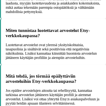
laadusta, myyjän luotettavuudesta ja asiakkaiden kokemuksista,
mikä auttaa tekemään parempia ostopäätöksiä ja välttämään
mahdollisia pettymyksiä.
Miten tunnistaa luotettavat arvostelut Etsy-
verkkokaupassa?
Luotettavat arvostelut ovat yleensä yksityiskohtaisia,
tasapuolisia ja sisältävät sekä positiivisia että negatiivisia
näkökulmia. Lisäksi kannattaa kiinnittää huomiota arvostelun
jättäneen käyttäjän profiiliin ja aiempiin arvosteluihin.
Mitä tehdä, jos törmää epäilyttäviin
arvosteluihin Etsy-verkkokaupassa?
Jos epäilee arvostelujen aitoutta tai rehellisyyttä, kannattaa
tarkistaa arvostelun jättäneen käyttäjän profiili ja aiemmat
arvostelut. Lisäksi voi ottaa yhteyttä Etsy:n asiakaspalveluun ja
pyytää heidän apuaan tilanteen selvittämisessä.