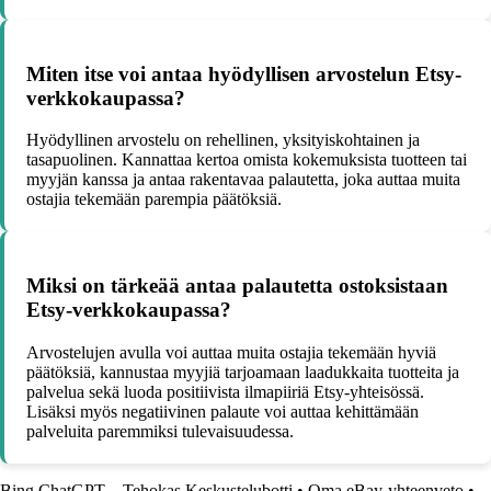
Miten itse voi antaa hyödyllisen arvostelun Etsy-
verkkokaupassa?
Hyödyllinen arvostelu on rehellinen, yksityiskohtainen ja
tasapuolinen. Kannattaa kertoa omista kokemuksista tuotteen tai
myyjän kanssa ja antaa rakentavaa palautetta, joka auttaa muita
ostajia tekemään parempia päätöksiä.
Miksi on tärkeää antaa palautetta ostoksistaan
Etsy-verkkokaupassa?
Arvostelujen avulla voi auttaa muita ostajia tekemään hyviä
päätöksiä, kannustaa myyjiä tarjoamaan laadukkaita tuotteita ja
palvelua sekä luoda positiivista ilmapiiriä Etsy-yhteisössä.
Lisäksi myös negatiivinen palaute voi auttaa kehittämään
palveluita paremmiksi tulevaisuudessa.
Bing ChatGPT – Tehokas Keskustelubotti
•
Oma eBay-yhteenveto
•