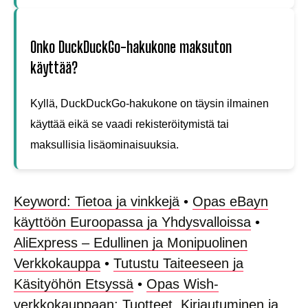
Onko DuckDuckGo-hakukone maksuton
käyttää?
Kyllä, DuckDuckGo-hakukone on täysin ilmainen
käyttää eikä se vaadi rekisteröitymistä tai
maksullisia lisäominaisuuksia.
Keyword: Tietoa ja vinkkejä
•
Opas eBayn
käyttöön Euroopassa ja Yhdysvalloissa
•
AliExpress – Edullinen ja Monipuolinen
Verkkokauppa
•
Tutustu Taiteeseen ja
Käsityöhön Etsyssä
•
Opas Wish-
verkkokauppaan: Tuotteet, Kirjautuminen ja