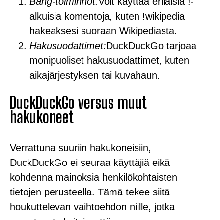
Bang-toiminnot:
Voit käyttää erilaisia !-
alkuisia komentoja, kuten !wikipedia
hakeaksesi suoraan Wikipediasta.
Hakusuodattimet:
DuckDuckGo tarjoaa
monipuoliset hakusuodattimet, kuten
aikajärjestyksen tai kuvahaun.
DuckDuckGo versus muut
hakukoneet
Verrattuna suuriin hakukoneisiin,
DuckDuckGo ei seuraa käyttäjiä eikä
kohdenna mainoksia henkilökohtaisten
tietojen perusteella. Tämä tekee siitä
houkuttelevan vaihtoehdon niille, jotka