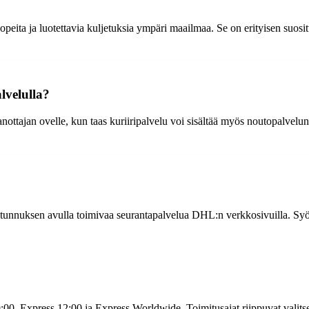
ita ja luotettavia kuljetuksia ympäri maailmaa. Se on erityisen suosittu
lvelulla?
nottajan ovelle, kun taas kuriiripalvelu voi sisältää myös noutopalvelun
stunnuksen avulla toimivaa seurantapalvelua DHL:n verkkosivuilla. Syötä
:00, Express 12:00 ja Express Worldwide. Toimitusajat riippuvat valitse