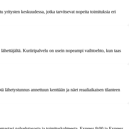
 yritysten keskuudessa, jotka tarvitsevat nopeita toimituksia eri
 lähettäjältä. Kuriiripalvelu on usein nopeampi vaihtoehto, kun taas
 lähetystunnus annettuun kenttään ja näet reaaliaikaisen tilanteen
mastasi palvelutasosta ja toimituskohteesta. Express 9:00 ja Express