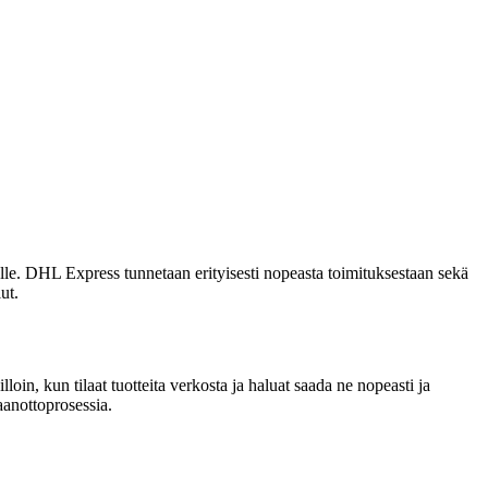
elle. DHL Express tunnetaan erityisesti nopeasta toimituksestaan sekä
ut.
oin, kun tilaat tuotteita verkosta ja haluat saada ne nopeasti ja
aanottoprosessia.