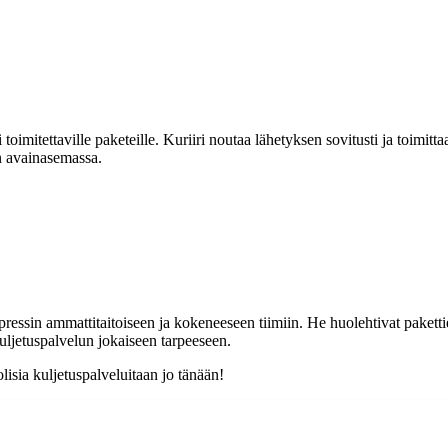
toimitettaville paketeille. Kuriiri noutaa lähetyksen sovitusti ja toimi
 on avainasemassa.
Expressin ammattitaitoiseen ja kokeneeseen tiimiin. He huolehtivat paketti
uljetuspalvelun jokaiseen tarpeeseen.
sia kuljetuspalveluitaan jo tänään!