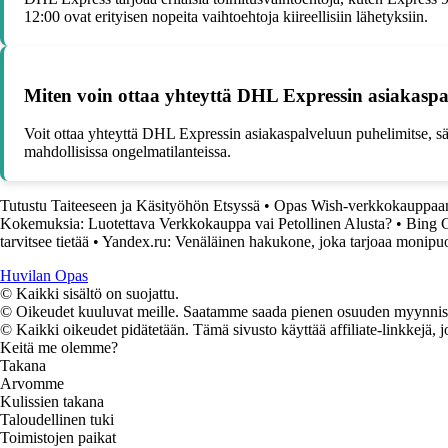
12:00 ovat erityisen nopeita vaihtoehtoja kiireellisiin lähetyksiin.
Miten voin ottaa yhteyttä DHL Expressin asiakasp
Voit ottaa yhteyttä DHL Expressin asiakaspalveluun puhelimitse, säh
mahdollisissa ongelmatilanteissa.
Tutustu Taiteeseen ja Käsityöhön Etsyssä
•
Opas Wish-verkkokauppaan:
Kokemuksia: Luotettava Verkkokauppa vai Petollinen Alusta?
•
Bing C
tarvitsee tietää
•
Yandex.ru: Venäläinen hakukone, joka tarjoaa monipuol
Huvilan Opas
© Kaikki sisältö on suojattu.
© Oikeudet kuuluvat meille. Saatamme saada pienen osuuden myynnistä,
© Kaikki oikeudet pidätetään. Tämä sivusto käyttää affiliate-linkkejä, j
Keitä me olemme?
Takana
Arvomme
Kulissien takana
Taloudellinen tuki
Toimistojen paikat