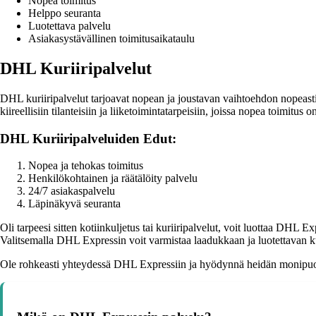
Nopea toimitus
Helppo seuranta
Luotettava palvelu
Asiakasystävällinen toimitusaikataulu
DHL Kuriiripalvelut
DHL kuriiripalvelut tarjoavat nopean ja joustavan vaihtoehdon nopeasti 
kiireellisiin tilanteisiin ja liiketoimintatarpeisiin, joissa nopea toimitus
DHL Kuriiripalveluiden Edut:
Nopea ja tehokas toimitus
Henkilökohtainen ja räätälöity palvelu
24/7 asiakaspalvelu
Läpinäkyvä seuranta
Oli tarpeesi sitten kotiinkuljetus tai kuriiripalvelut, voit luottaa DHL 
Valitsemalla DHL Expressin voit varmistaa laadukkaan ja luotettavan k
Ole rohkeasti yhteydessä DHL Expressiin ja hyödynnä heidän monipuoli