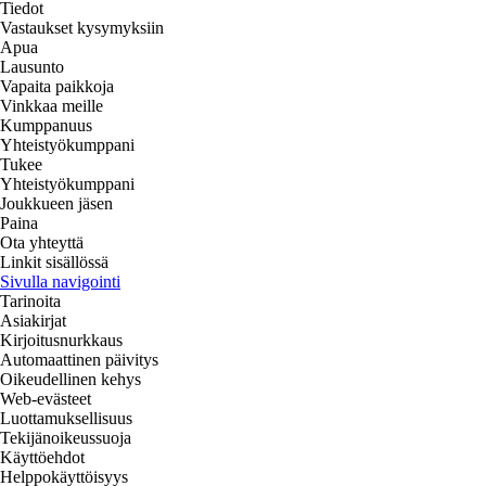
Tiedot
Vastaukset kysymyksiin
Apua
Lausunto
Vapaita paikkoja
Vinkkaa meille
Kumppanuus
Yhteistyökumppani
Tukee
Yhteistyökumppani
Joukkueen jäsen
Paina
Ota yhteyttä
Linkit sisällössä
Sivulla navigointi
Tarinoita
Asiakirjat
Kirjoitusnurkkaus
Automaattinen päivitys
Oikeudellinen kehys
Web-evästeet
Luottamuksellisuus
Tekijänoikeussuoja
Käyttöehdot
Helppokäyttöisyys