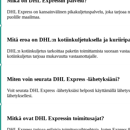
Mikä on DHL Expressin palvelu?
DHL Express on kansainvälinen pikakuljetuspalvelu, joka tarjoaa nope
puolille maailmaa.
Mitä eroa on DHL:n kotiinkuljetuksella ja kuriiripa
DHL:n kotiinkuljetus tarkoittaa paketin toimittamista suoraan vastaa
kotiinkuljetus tarjoaa mukavuutta vastaanottajalle.
Miten voin seurata DHL Express -lähetyksiäni?
Voit seurata DHL Express -lähetyksiäsi helposti käyttämällä lähety
lähetyksellesi.
Mitkä ovat DHL Expressin toimitusajat?
DHL Express tarjoaa erilaisia toimitusvaihtoehtoja, kuten Express 9