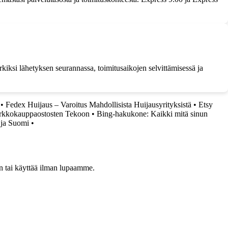
kiksi lähetyksen seurannassa, toimitusaikojen selvittämisessä ja
•
Fedex Huijaus – Varoitus Mahdollisista Huijausyrityksistä
•
Etsy
rkkokauppaostosten Tekoon
•
Bing-hakukone: Kaikki mitä sinun
 ja Suomi
•
een tai käyttää ilman lupaamme.