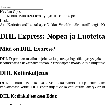
Huvilan Opas
Minun sivuni
Rekisteröidy nyt
Uutiset sähköposti
Luokat
Auto
Kotitoimisto
Ulkona
Lapset
Nukkua
Vene
Keittiö
Muurari
Energiaa
Ku
DHL Express: Nopea ja Luotetta
Mitä on DHL Express?
DHL Express on maailman johtava kuljetus- ja logistiikkayritys, joka ta
laadukkaasta asiakaspalvelustaan. Yritys tarjoaa monipuolisia kuljetusva
DHL Kotiinkuljetus
DHL kotiinkuljetus on kätevä palvelu, joka mahdollistaa pakettien toimit
vaivattomasti kotiisi. DHL kotiinkuljetuksella voit seurata lähetyksen ku
DHL Kotiinkuljetuksen Edut: