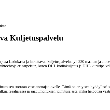
kat
va Kuljetuspalvelu
rjoaa laadukasta ja luotettavaa kuljetuspalvelua yli 220 maahan ja alue
ihtoehtoja eri tarpeisiin, kuten DHL kotiinkuljetus ja DHL kuriiripalvel
tamisen suoraan vastaanottajan ovelle. Tämä on erityisen hyödyllistä sill
lkua reaaliajassa ja saat ilmoituksen toimitusajasta, mikä helpottaa vast