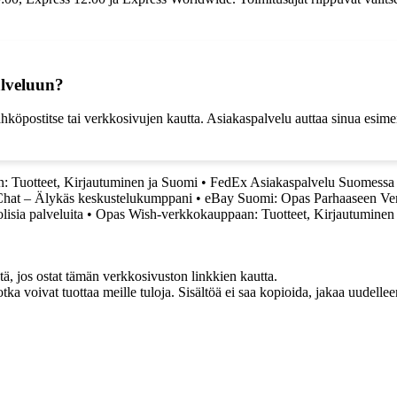
alveluun?
köpostitse tai verkkosivujen kautta. Asiakaspalvelu auttaa sinua esimer
 Tuotteet, Kirjautuminen ja Suomi
•
FedEx Asiakaspalvelu Suomessa
hat – Älykäs keskustelukumppani
•
eBay Suomi: Opas Parhaaseen Ve
isia palveluita
•
Opas Wish-verkkokauppaan: Tuotteet, Kirjautuminen
 jos ostat tämän verkkosivuston linkkien kautta.
otka voivat tuottaa meille tuloja. Sisältöä ei saa kopioida, jakaa uudell