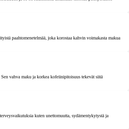
 erityistä paahtomenetelmää, joka korostaa kahvin voimakasta makua
 Sen vahva maku ja korkea kofeiinipitoisuus tekevät siitä
ia terveysvaikutuksia kuten unettomuutta, sydämentykytystä ja