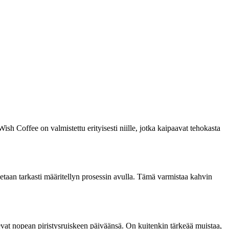
sh Coffee on valmistettu erityisesti niille, jotka kaipaavat tehokasta
etaan tarkasti määritellyn prosessin avulla. Tämä varmistaa kahvin
sevat nopean piristysruiskeen päiväänsä. On kuitenkin tärkeää muistaa,