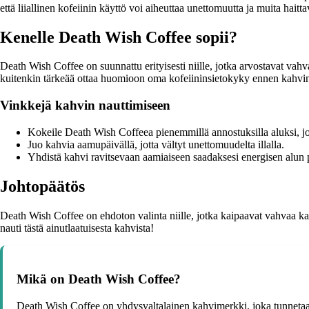
että liiallinen kofeiinin käyttö voi aiheuttaa unettomuutta ja muita hait
Kenelle Death Wish Coffee sopii?
Death Wish Coffee on suunnattu erityisesti niille, jotka arvostavat vahv
kuitenkin tärkeää ottaa huomioon oma kofeiininsietokyky ennen kahvin
Vinkkejä kahvin nauttimiseen
Kokeile Death Wish Coffeea pienemmillä annostuksilla aluksi, jot
Juo kahvia aamupäivällä, jotta vältyt unettomuudelta illalla.
Yhdistä kahvi ravitsevaan aamiaiseen saadaksesi energisen alun p
Johtopäätös
Death Wish Coffee on ehdoton valinta niille, jotka kaipaavat vahvaa ka
nauti tästä ainutlaatuisesta kahvista!
Mikä on Death Wish Coffee?
Death Wish Coffee on yhdysvaltalainen kahvimerkki, joka tunnetaan