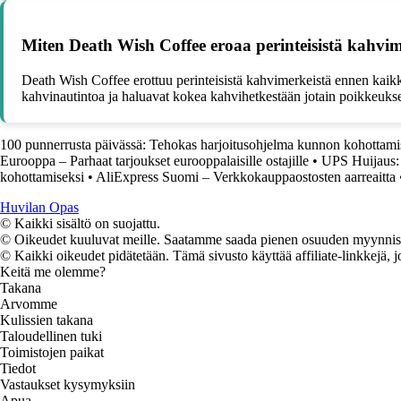
Miten Death Wish Coffee eroaa perinteisistä kahvim
Death Wish Coffee erottuu perinteisistä kahvimerkeistä ennen kaikke
kahvinautintoa ja haluavat kokea kahvihetkestään jotain poikkeuksel
100 punnerrusta päivässä: Tehokas harjoitusohjelma kunnon kohottami
Eurooppa – Parhaat tarjoukset eurooppalaisille ostajille
•
UPS Huijaus: 
kohottamiseksi
•
AliExpress Suomi – Verkkokauppaostosten aarreaitta
Huvilan Opas
© Kaikki sisältö on suojattu.
© Oikeudet kuuluvat meille. Saatamme saada pienen osuuden myynnistä,
© Kaikki oikeudet pidätetään. Tämä sivusto käyttää affiliate-linkkejä, j
Keitä me olemme?
Takana
Arvomme
Kulissien takana
Taloudellinen tuki
Toimistojen paikat
Tiedot
Vastaukset kysymyksiin
Apua