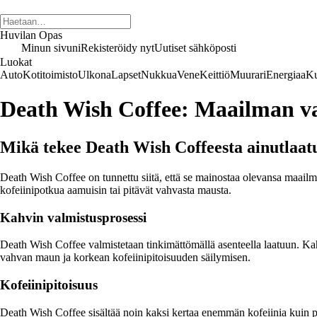
Huvilan Opas
Minun sivuni
Rekisteröidy nyt
Uutiset sähköposti
Luokat
Auto
Kotitoimisto
Ulkona
Lapset
Nukkua
Vene
Keittiö
Muurari
Energiaa
Ku
Death Wish Coffee: Maailman v
Mikä tekee Death Wish Coffeesta ainutlaat
Death Wish Coffee on tunnettu siitä, että se mainostaa olevansa maailma
kofeiinipotkua aamuisin tai pitävät vahvasta mausta.
Kahvin valmistusprosessi
Death Wish Coffee valmistetaan tinkimättömällä asenteella laatuun. Kah
vahvan maun ja korkean kofeiinipitoisuuden säilymisen.
Kofeiinipitoisuus
Death Wish Coffee sisältää noin kaksi kertaa enemmän kofeiinia kuin per