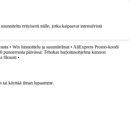
iteltu erityisesti niille, jotka kaipaavat intensiivistä
ranta
•
Wix hinnoittelu ja suunnitelmat
•
AliExpress Promo-koodi
0 punnerrusta päivässä: Tehokas harjoitusohjelma kunnon
a fiksusti
•
een tai käyttää ilman lupaamme.