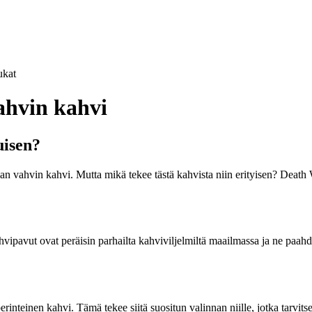
kat
ahvin kahvi
uisen?
n vahvin kahvi. Mutta mikä tekee tästä kahvista niin erityisen? Death Wi
vipavut ovat peräisin parhailta kahviviljelmiltä maailmassa ja ne paahd
inteinen kahvi. Tämä tekee siitä suositun valinnan niille, jotka tarvit