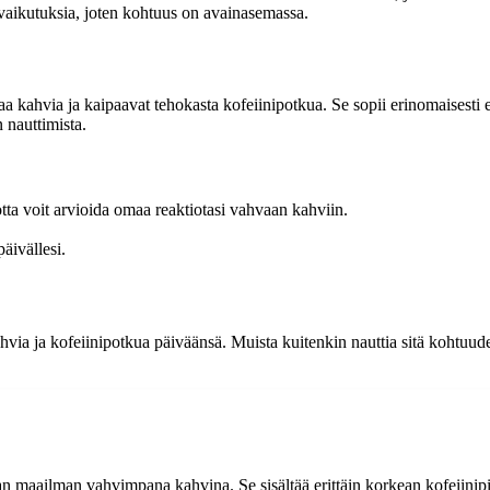
tavaikutuksia, joten kohtuus on avainasemassa.
aa kahvia ja kaipaavat tehokasta kofeiinipotkua. Se sopii erinomaisesti 
 nauttimista.
ta voit arvioida omaa reaktiotasi vahvaan kahviin.
äivällesi.
hvia ja kofeiinipotkua päiväänsä. Muista kuitenkin nauttia sitä kohtuud
 maailman vahvimpana kahvina. Se sisältää erittäin korkean kofeiinipit