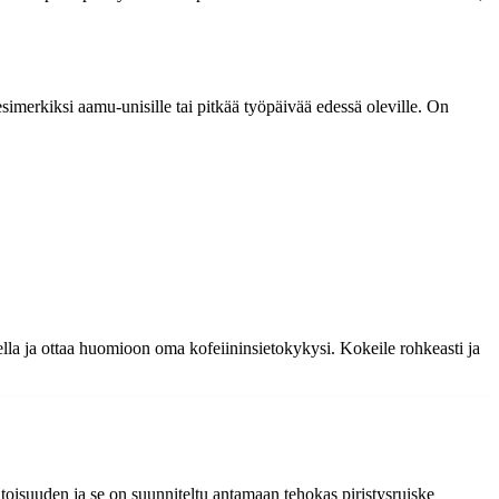
esimerkiksi aamu-unisille tai pitkää työpäivää edessä oleville. On
ella ja ottaa huomioon oma kofeiininsietokykysi. Kokeile rohkeasti ja
oisuuden ja se on suunniteltu antamaan tehokas piristysruiske