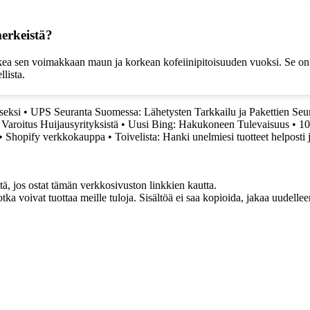
erkeistä?
a sen voimakkaan maun ja korkean kofeiinipitoisuuden vuoksi. Se on suunn
lista.
seksi
•
UPS Seuranta Suomessa: Lähetysten Tarkkailu ja Pakettien Seu
Varoitus Huijausyrityksistä
•
Uusi Bing: Hakukoneen Tulevaisuus
•
10
•
Shopify verkkokauppa
•
Toivelista: Hanki unelmiesi tuotteet helposti j
 jos ostat tämän verkkosivuston linkkien kautta.
otka voivat tuottaa meille tuloja. Sisältöä ei saa kopioida, jakaa uudell