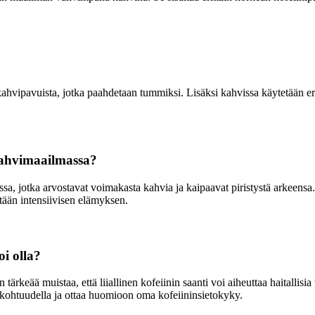
 kahvipavuista, jotka paahdetaan tummiksi. Lisäksi kahvissa käytetään
kahvimaailmassa?
a, jotka arvostavat voimakasta kahvia ja kaipaavat piristystä arkeensa.
tään intensiivisen elämyksen.
oi olla?
tärkeää muistaa, että liiallinen kofeiinin saanti voi aiheuttaa haitallis
 kohtuudella ja ottaa huomioon oma kofeiininsietokyky.