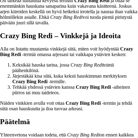
On tärkeää suhtautua kevyesti termiin
Crazy Bing Redi
ja ottaa se
enemmänkin hauskana sanaparina kuin vakavana käsitteenä. Joskus
arjen kiireiden keskellä on hyvä hetkeksi irrotella ja nauraa ihan vaikka
hölmöllekin asialle. Ehkä
Crazy Bing Redi
voi tuoda pientä piristystä
päivään juuri sillä tavalla.
Crazy Bing Redi – Vinkkejä ja Ideoita
Alla on listattu muutamia vinkkejä siitä, miten voit hyödyntää
Crazy
Bing Redi
-termiä omassa arjessasi tai vaikkapa ystävien kesken:
Keksikää hauska tarina, jossa
Crazy Bing Redi
toimii
päähenkilönä.
Järjestäkää kisa siitä, kuka keksii hauskimman merkityksen
Crazy Bing Redi
-termille.
Tehkää yhdessä ystävien kanssa
Crazy Bing Redi
-aiheinen
piirros tai muu taideteos.
Näiden vinkkien avulla voit ottaa
Crazy Bing Redi
-termin ja tehdä
siitä osan hauskuutta ja iloa tuovaa arkeasi.
Päätelmä
Yhteenvetona voidaan todeta, että
Crazy Bing Redi
on ennen kaikkea