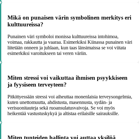
Mikä on punaisen värin symbolinen merkitys eri
kulttuureissa?
Punainen väri symboloi monissa kulttuureissa intohimoa,
voimaa, rakkautta ja vaaraa. Esimerkiksi Kiinassa punainen väri
liitetään onneen ja juhlaan, kun taas länsimaissa se voi viitata
esimerkiksi varoitukseen tai veren väriin.
Miten stressi voi vaikuttaa ihmisen psyykkiseen
ja fyysiseen terveyteen?
Pitkittyessään stressi voi aiheuttaa monenlaisia terveysongelmia,
kuten unettomuutta, ahdistusta, masennusta, sydän- ja
verisuonitauteja sekä ruoansulatusvaivoja. Se voi myös
heikentää vastustuskykyä ja altistaa erilaisille sairauksille.
Miten tunteiden hallinta voi auttaa yksilöä