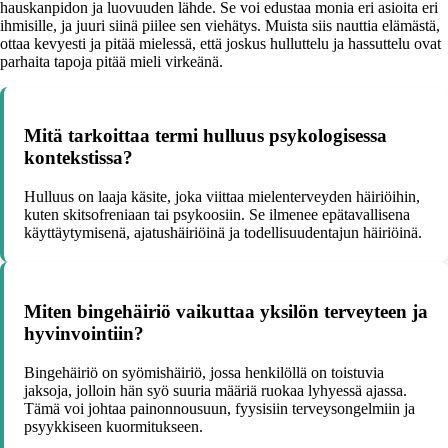
hauskanpidon ja luovuuden lähde. Se voi edustaa monia eri asioita eri
ihmisille, ja juuri siinä piilee sen viehätys. Muista siis nauttia elämästä,
ottaa kevyesti ja pitää mielessä, että joskus hulluttelu ja hassuttelu ovat
parhaita tapoja pitää mieli virkeänä.
Mitä tarkoittaa termi hulluus psykologisessa
kontekstissa?
Hulluus on laaja käsite, joka viittaa mielenterveyden häiriöihin,
kuten skitsofreniaan tai psykoosiin. Se ilmenee epätavallisena
käyttäytymisenä, ajatushäiriöinä ja todellisuudentajun häiriöinä.
Miten bingehäiriö vaikuttaa yksilön terveyteen ja
hyvinvointiin?
Bingehäiriö on syömishäiriö, jossa henkilöllä on toistuvia
jaksoja, jolloin hän syö suuria määriä ruokaa lyhyessä ajassa.
Tämä voi johtaa painonnousuun, fyysisiin terveysongelmiin ja
psyykkiseen kuormitukseen.