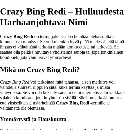
Crazy Bing Redi – Hulluudesta
Harhaanjohtava Nimi
Crazy Bing Redi
on termi, joka saattaa herättää uteliaisuutta ja
kiinnostusta monissa. Se on kuitenkin hyvä pitää mielessä, että tämä
ilmaus ei välttämättä tarkoita mitään konkreettista tai järkevää. Se
saattaa olla pelkkä huvittava yhdistelmä sanoja tai jopa jonkinlainen
koodikieli, jota vain harvat ymmärtävät.
Mikä on Crazy Bing Redi?
Crazy Bing Redi
voi tarkoittaa mitä tahansa, ja sen merkitys voi
vaihdella suuresti riippuen siitä, kuka termiä käyttää ja missä
yhteydessä. Se voi olla keksitty sana, meemi internetissä tai vaikkapa
salainen koodisana jonkin yhteisön sisällä. Siksi on tärkeää muistaa,
että yksiselitteistä määritelmää
Crazy Bing Redi
-termille ei
välttämättä ole olemassa.
Ymmärrystä ja Hauskuutta